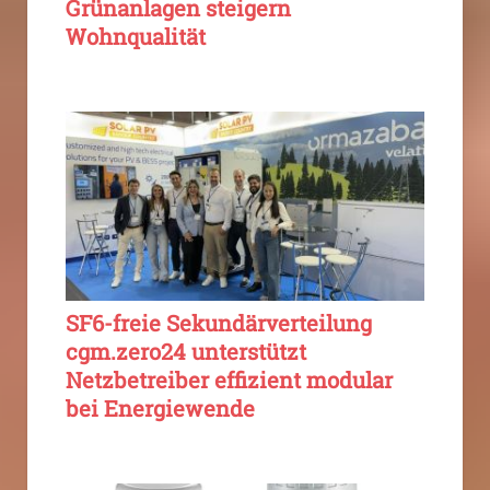
Grünanlagen steigern
Wohnqualität
SF6-freie Sekundärverteilung
cgm.zero24 unterstützt
Netzbetreiber effizient modular
bei Energiewende