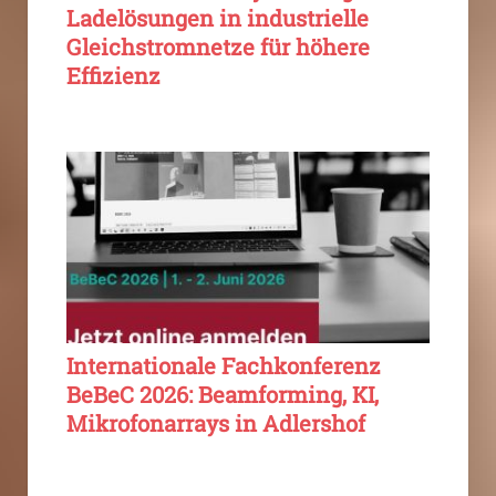
Ladelösungen in industrielle
Gleichstromnetze für höhere
Effizienz
Internationale Fachkonferenz
BeBeC 2026: Beamforming, KI,
Mikrofonarrays in Adlershof