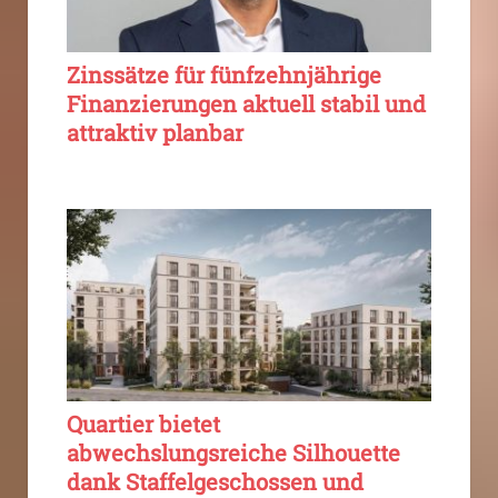
Zinssätze für fünfzehnjährige
Finanzierungen aktuell stabil und
attraktiv planbar
Quartier bietet
abwechslungsreiche Silhouette
dank Staffelgeschossen und