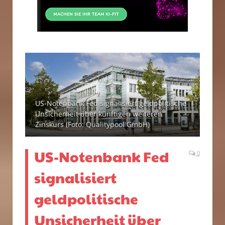
US-Notenbank Fed signalisiert geldpolitische
Unsicherheit über künftigen weiteren
Zinskurs (Foto: Qualitypool GmbH)
US-Notenbank Fed
0
signalisiert
geldpolitische
Unsicherheit über