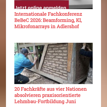
Internationale Fachkonferenz
BeBeC 2026: Beamforming, KI,
Mikrofonarrays in Adlershof
20 Fachkräfte aus vier Nationen
absolvieren praxisorientierte
Lehmbau-Fortbildung Juni