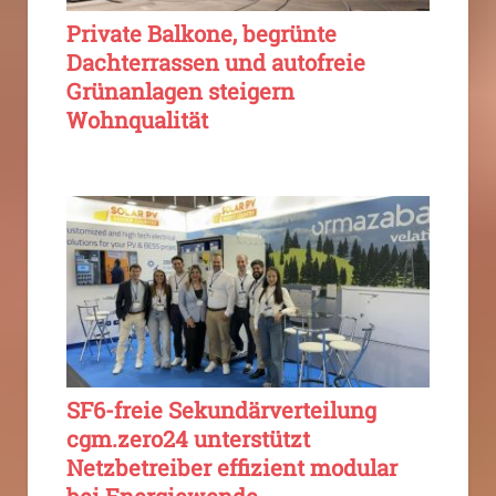
Private Balkone, begrünte
Dachterrassen und autofreie
Grünanlagen steigern
Wohnqualität
SF6-freie Sekundärverteilung
cgm.zero24 unterstützt
Netzbetreiber effizient modular