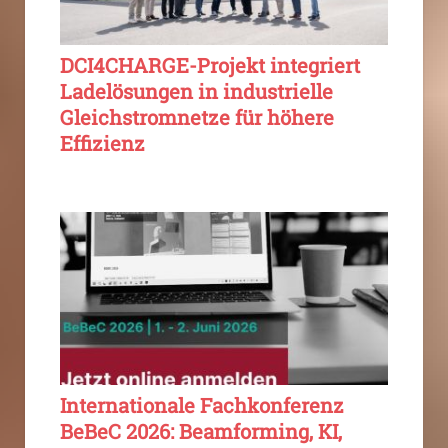
DCI4CHARGE-Projekt integriert
Ladelösungen in industrielle
Gleichstromnetze für höhere
Effizienz
Internationale Fachkonferenz
BeBeC 2026: Beamforming, KI,