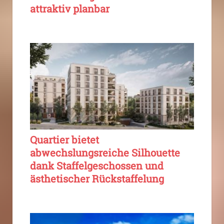
attraktiv planbar
Quartier bietet
abwechslungsreiche Silhouette
dank Staffelgeschossen und
ästhetischer Rückstaffelung