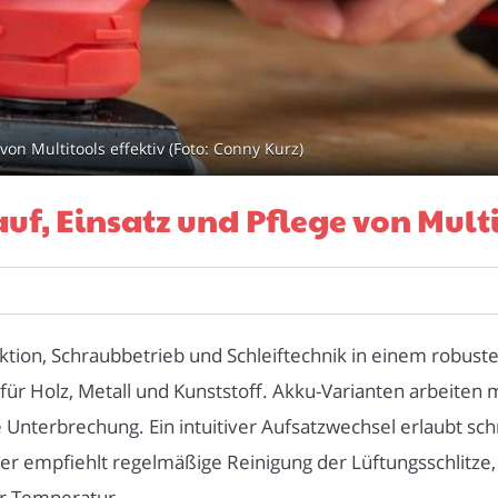
von Multitools effektiv (Foto: Conny Kurz)
uf, Einsatz und Pflege von Multi
unktion, Schraubbetrieb und Schleiftechnik in einem robus
r Holz, Metall und Kunststoff. Akku-Varianten arbeiten mi
 Unterbrechung. Ein intuitiver Aufsatzwechsel erlaubt sc
r empfiehlt regelmäßige Reinigung der Lüftungsschlitze,
r Temperatur.