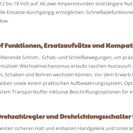
2 bis 18 Volt auf: Ab zwei Amperestunden sind längere Nut
lle Einsätze durchgängig ermöglichen. Schnellladefunktio
low.
f Funktionen, Ersatzaufsätze und Kompati
szillierende Schnitt-, Schab- und Schleifbewegungen, um prä
 intuitiver Wechselmechanismus erlaubt raschen Austausch 
en, Schaben und Bohren wechseln können. Vor dem Erwerb l
eiben sowie einem praktischen Aufbewahrungssystem. Optima
em Transportkoffer inklusive Beschriftungsoptionen für ef
rehzahlregler und Drehrichtungsschalter f
leisten sicheren Halt und entlasten Handgelenk und Untera