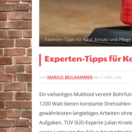
Experten-Tipps für Kauf, Einsatz und Pflege 
Experten-Tipps für Ka
MARIUS BEILHAMMER
VON
AM
17. APRIL 2026
Ein vielseitiges Multitool vereint Bohrf
1200 Watt bieten konstante Drehzahlen fü
gewährleisten langlebiges Arbeiten ohne
Aufgaben. TÜV SÜD-Experte Julian Kroebe
sowie Lagerung der Akkus bei moderate