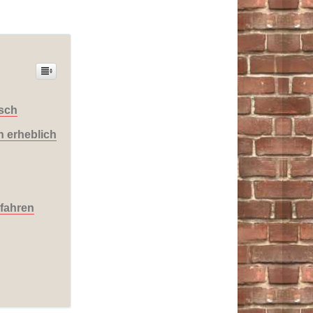
isch
n erheblich
fahren