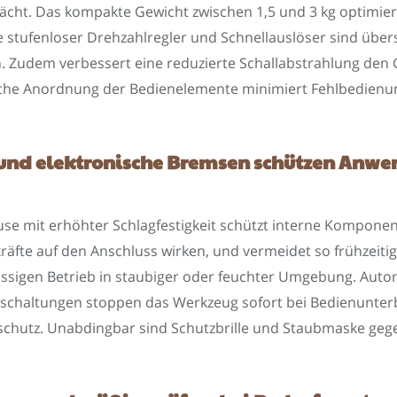
ächt. Das kompakte Gewicht zwischen 1,5 und 3 kg optimi
ie stufenloser Drehzahlregler und Schnellauslöser sind über
 Zudem verbessert eine reduzierte Schallabstrahlung den 
liche Anordnung der Bedienelemente minimiert Fehlbedienun
und elektronische Bremsen schützen Anwe
use mit erhöhter Schlagfestigkeit schützt interne Kompone
räfte auf den Anschluss wirken, und vermeidet so frühzeit
lässigen Betrieb in staubiger oder feuchter Umgebung. Aut
schaltungen stoppen das Werkzeug sofort bei Bedienunter
schutz. Unabdingbar sind Schutzbrille und Staubmaske gege