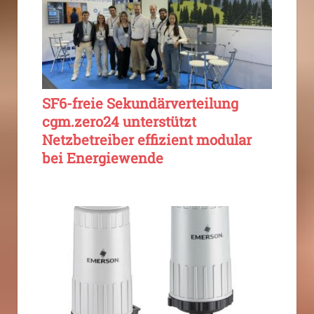
SF6-freie Sekundärverteilung
cgm.zero24 unterstützt
Netzbetreiber effizient modular
bei Energiewende