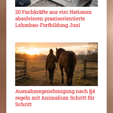
20 Fachkräfte aus vier Nationen
absolvieren praxisorientierte
Lehmbau-Fortbildung Juni
Ausnahmegenehmigung nach §4
regeln mit Animalium Schritt für
Schritt