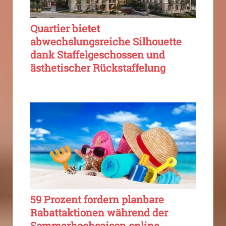
Quartier bietet
abwechslungsreiche Silhouette
dank Staffelgeschossen und
ästhetischer Rückstaffelung
59 Prozent fordern planbare
Rabattaktionen während der
Sommerhochsaison online