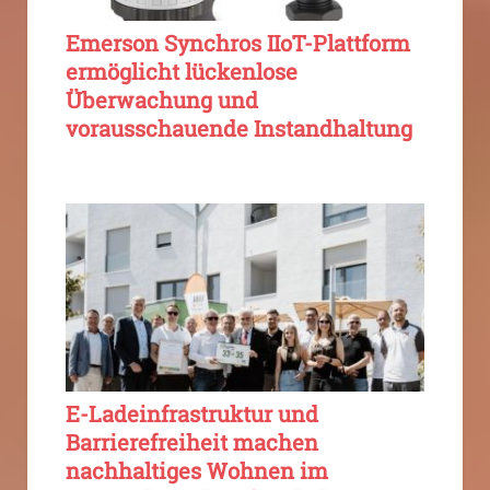
Emerson Synchros IIoT-Plattform
ermöglicht lückenlose
Überwachung und
vorausschauende Instandhaltung
E-Ladeinfrastruktur und
Barrierefreiheit machen
nachhaltiges Wohnen im