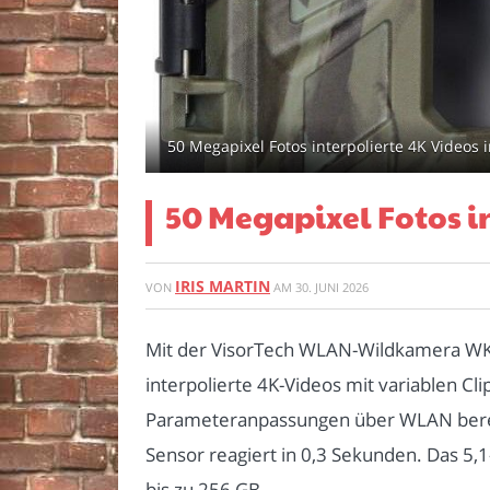
50 Megapixel Fotos interpolierte 4K Videos
50 Megapixel Fotos 
IRIS MARTIN
VON
AM
30. JUNI 2026
Mit der VisorTech WLAN-Wildkamera WK-6
interpolierte 4K-Videos mit variablen Cl
Parameteranpassungen über WLAN bereit.
Sensor reagiert in 0,3 Sekunden. Das 5,1
bis zu 256 GB.