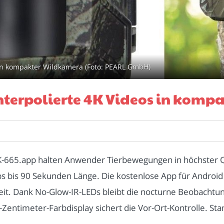
 in kompakter Wildkamera (Foto: PEARL GmbH)
interpolierte 4K Videos in kom
65.app halten Anwender Tierbewegungen in höchster Qual
ips bis 90 Sekunden Länge. Die kostenlose App für Android 
 Dank No-Glow-IR-LEDs bleibt die nocturne Beobachtung u
-Zentimeter-Farbdisplay sichert die Vor-Ort-Kontrolle. Sta