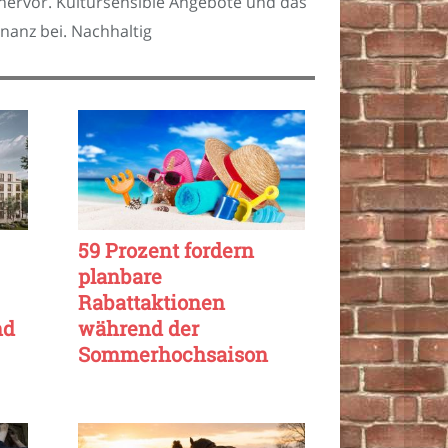
hervor. Kultursensible Angebote und das
anz bei. Nachhaltig
59 Prozent fordern
planbare
Rabattaktionen
nd
während der
Sommerhochsaison
online