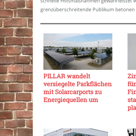
schnelle Hilfsmaßnahmen gewährleistet w
grenzüberschreitende Publikum betonen 
PILLAR wandelt
Zi
versiegelte Parkflächen
fü
mit Solarcarports zu
Fi
Energiequellen um
sta
pl