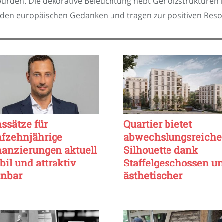
urden. Die dekorative Beleuchtung hebt Gehölzstrukturen 
den europäischen Gedanken und tragen zur positiven Reson
nssätze für
Quartier bietet
nfzehnjährige
abwechslungsreiche
nanzierungen aktuell
Silhouette dank
bil und attraktiv
Staffelgeschossen u
anbar
ästhetischer
Rückstaffelung