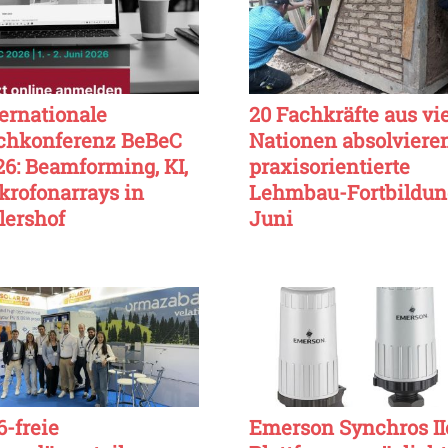
ternationale
20 Fachkräfte aus vi
chkonferenz BeBeC
Nationen absolviere
26: Beamforming, KI,
praxisorientierte
krofonarrays in
Lehmbau-Fortbildun
lershof
Juni
6-freie
Emerson Synchros II