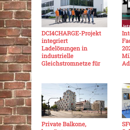
DCI4CHARGE-Projekt
In
integriert
Fa
Ladelösungen in
20
industrielle
Mi
Gleichstromnetze für
Ad
höhere Effizienz
Private Balkone,
SF