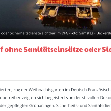
 oder Sicherheitsdienste sichtbar im DFG (Foto: Samstag - BeckerB
 ohne Sanitätseinsätze oder Si
rten, zog der Weihnachtsgarten im Deutsch-Französische
betreiber zeigten sich begeistert von der stilvollen Deko
der gepflegten Grünanlagen. Sicherheits- und Sanitätsdi