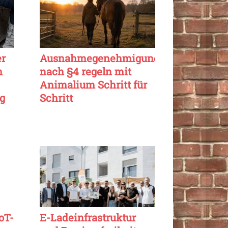
er
Ausnahmegenehmigung
n
nach §4 regeln mit
Animalium Schritt für
g
Schritt
oT-
E-Ladeinfrastruktur