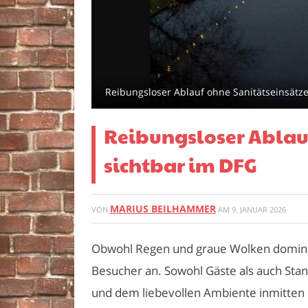
Reibungsloser Ablauf ohne Sanitätseinsätze
Reibungsloser Ablauf
sichtbar im DFG
MARIUS BEILHAMMER
VON
AM
9. JANUAR 2026
Obwohl Regen und graue Wolken dominie
Besucher an. Sowohl Gäste als auch Stand
und dem liebevollen Ambiente inmitten 