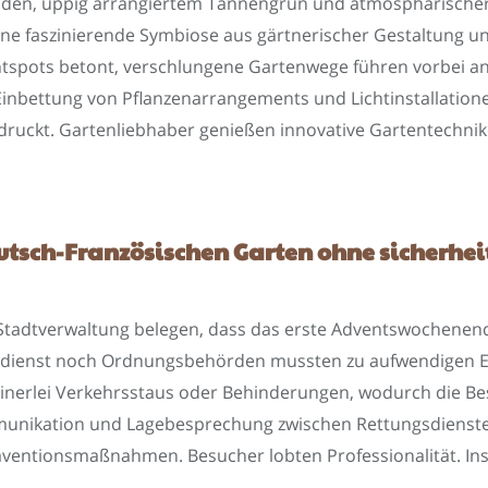
nden, üppig arrangiertem Tannengrün und atmosphärischer
e faszinierende Symbiose aus gärtnerischer Gestaltung u
tspots betont, verschlungene Gartenwege führen vorbei an 
nbettung von Pflanzenarrangements und Lichtinstallationen 
druckt. Gartenliebhaber genießen innovative Gartentechnik
sch-Französischen Garten ohne sicherheit
er Stadtverwaltung belegen, dass das erste Adventswochenen
ngsdienst noch Ordnungsbehörden mussten zu aufwendigen E
einerlei Verkehrsstaus oder Behinderungen, wodurch die B
nikation und Lagebesprechung zwischen Rettungsdiensten,
äventionsmaßnahmen. Besucher lobten Professionalität. In