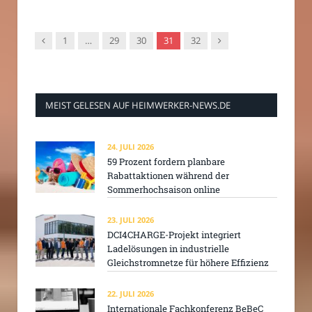
Vorgänger
Nachfolger
1
…
29
30
31
32
MEIST GELESEN AUF HEIMWERKER-NEWS.DE
24. JULI 2026
59 Prozent fordern planbare
Rabattaktionen während der
Sommerhochsaison online
23. JULI 2026
DCI4CHARGE-Projekt integriert
Ladelösungen in industrielle
Gleichstromnetze für höhere Effizienz
22. JULI 2026
Internationale Fachkonferenz BeBeC