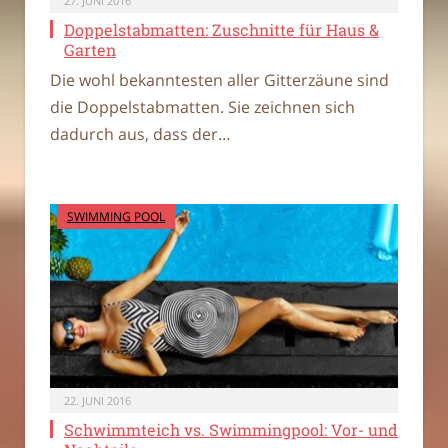
27. JUNI 2016
Doppelstabmatten: Zuschnitte für Haus &
Garten
Die wohl bekanntesten aller Gitterzäune sind
die Doppelstabmatten. Sie zeichnen sich
dadurch aus, dass der…
SWIMMING POOL
22. JUNI 2016
Schwimmteich vs. Swimmingpool: Vor- und