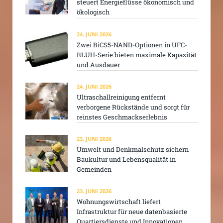
steuert Energieflüsse ökonomisch und
ökologisch
24. JUNI 2026
Zwei BiCS5-NAND-Optionen in UFC-
RLUH-Serie bieten maximale Kapazität
und Ausdauer
24. JUNI 2026
Ultraschallreinigung entfernt
verborgene Rückstände und sorgt für
reinstes Geschmackserlebnis
23. JUNI 2026
Umwelt und Denkmalschutz sichern
Baukultur und Lebensqualität in
Gemeinden
23. JUNI 2026
Wohnungswirtschaft liefert
Infrastruktur für neue datenbasierte
Quartiersdienste und Innovationen