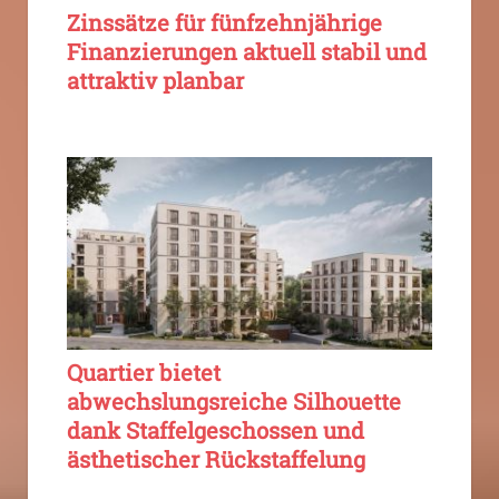
Zinssätze für fünfzehnjährige
Finanzierungen aktuell stabil und
attraktiv planbar
Quartier bietet
abwechslungsreiche Silhouette
dank Staffelgeschossen und
ästhetischer Rückstaffelung