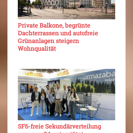
Private Balkone, begrünte
Dachterrassen und autofreie
Grünanlagen steigern
Wohnqualität
SF6-freie Sekundärverteilung