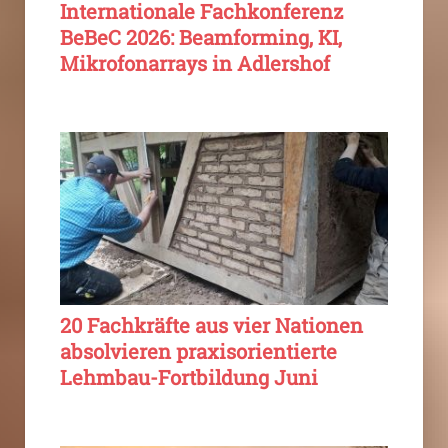
Internationale Fachkonferenz
BeBeC 2026: Beamforming, KI,
Mikrofonarrays in Adlershof
20 Fachkräfte aus vier Nationen
absolvieren praxisorientierte
Lehmbau-Fortbildung Juni