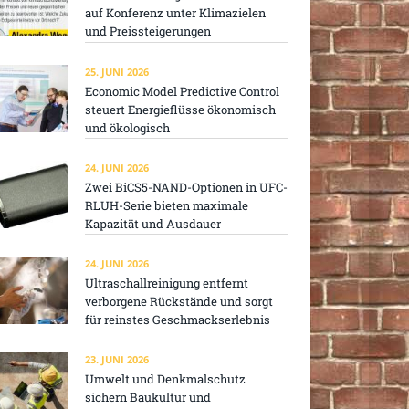
auf Konferenz unter Klimazielen
und Preissteigerungen
25. JUNI 2026
Economic Model Predictive Control
steuert Energieflüsse ökonomisch
und ökologisch
24. JUNI 2026
Zwei BiCS5-NAND-Optionen in UFC-
RLUH-Serie bieten maximale
Kapazität und Ausdauer
24. JUNI 2026
Ultraschallreinigung entfernt
verborgene Rückstände und sorgt
für reinstes Geschmackserlebnis
23. JUNI 2026
Umwelt und Denkmalschutz
sichern Baukultur und