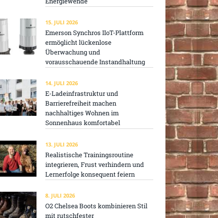
Energiewende
15. JULI 2026
Emerson Synchros IIoT-Plattform
ermöglicht lückenlose
Überwachung und
vorausschauende Instandhaltung
14. JULI 2026
E-Ladeinfrastruktur und
Barrierefreiheit machen
nachhaltiges Wohnen im
Sonnenhaus komfortabel
13. JULI 2026
Realistische Trainingsroutine
integrieren, Frust verhindern und
Lernerfolge konsequent feiern
8. JULI 2026
O2 Chelsea Boots kombinieren Stil
mit rutschfester