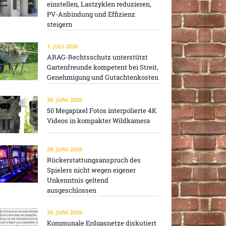
einstellen, Lastzyklen reduzieren,
PV-Anbindung und Effizienz
steigern
1. JULI 2026
ARAG-Rechtsschutz unterstützt
Gartenfreunde kompetent bei Streit,
Genehmigung und Gutachtenkosten
30. JUNI 2026
50 Megapixel Fotos interpolierte 4K
Videos in kompakter Wildkamera
29. JUNI 2026
Rückerstattungsanspruch des
Spielers nicht wegen eigener
Unkenntnis geltend
ausgeschlossen
26. JUNI 2026
Kommunale Erdgasnetze diskutiert