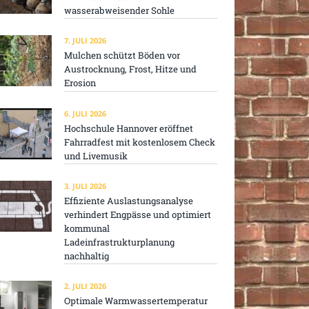
wasserabweisender Sohle
7. JULI 2026
Mulchen schützt Böden vor
Austrocknung, Frost, Hitze und
Erosion
6. JULI 2026
Hochschule Hannover eröffnet
Fahrradfest mit kostenlosem Check
und Livemusik
3. JULI 2026
Effiziente Auslastungsanalyse
verhindert Engpässe und optimiert
kommunal
Ladeinfrastrukturplanung
nachhaltig
2. JULI 2026
Optimale Warmwassertemperatur