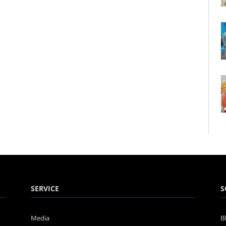
SERVICE
S
Media
B