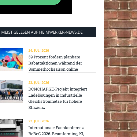
MEIST GELESEN AUF HEIMWERKER-NEWS.DE
24. JULI 2026
59 Prozent fordern planbare
Rabattaktionen während der
Sommerhochsaison online
23. JULI 2026
DCI4CHARGE-Projekt integriert
Ladelösungen in industrielle
Gleichstromnetze für höhere
Effizienz
22. JULI 2026
Internationale Fachkonferenz
BeBeC 2026: Beamforming, KI,