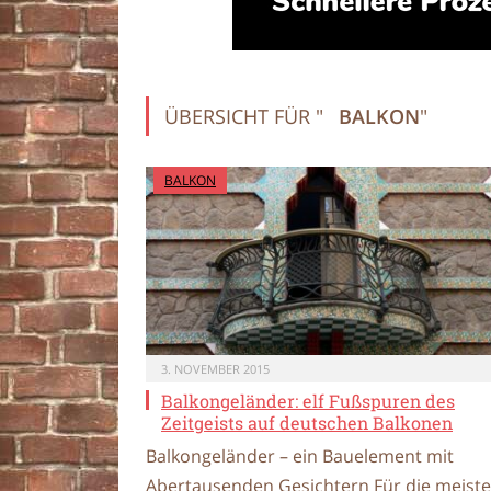
ÜBERSICHT FÜR "
BALKON
"
BALKON
3. NOVEMBER 2015
Balkongeländer: elf Fußspuren des
Zeitgeists auf deutschen Balkonen
Balkongeländer – ein Bauelement mit
Abertausenden Gesichtern Für die meist