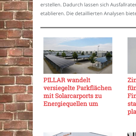
erstellen. Dadurch lassen sich Ausfallrat
etablieren. Die detaillierten Analysen bie
PILLAR wandelt
Zi
versiegelte Parkflächen
fü
mit Solarcarports zu
Fi
Energiequellen um
sta
pl