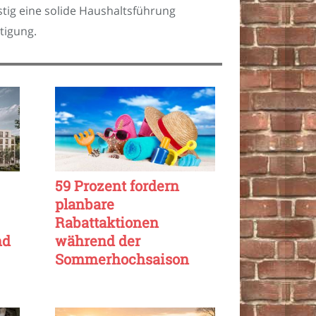
stig eine solide Haushaltsführung
tigung.
59 Prozent fordern
planbare
Rabattaktionen
nd
während der
Sommerhochsaison
online