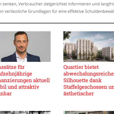
en senken, Verbraucher zielgerichtet informieren und langfri
ten verlässliche Grundlagen für eine effektive Schuldenbewäl
nssätze für
Quartier bietet
nfzehnjährige
abwechslungsreiche
nanzierungen aktuell
Silhouette dank
bil und attraktiv
Staffelgeschossen u
anbar
ästhetischer
Rückstaffelung