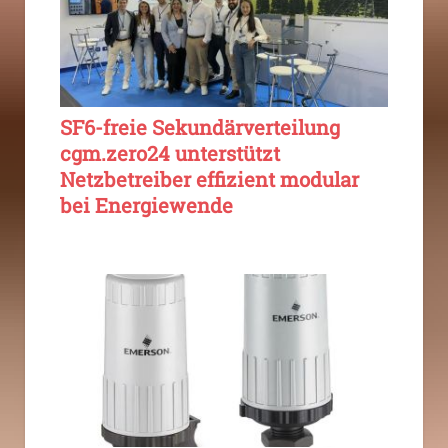
SF6-freie Sekundärverteilung
cgm.zero24 unterstützt
Netzbetreiber effizient modular
bei Energiewende