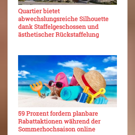
Quartier bietet
abwechslungsreiche Silhouette
dank Staffelgeschossen und
ästhetischer Rückstaffelung
59 Prozent fordern planbare
Rabattaktionen während der
Sommerhochsaison online