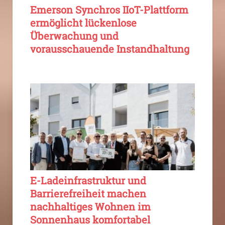
Emerson Synchros IIoT-Plattform
ermöglicht lückenlose
Überwachung und
vorausschauende Instandhaltung
E-Ladeinfrastruktur und
Barrierefreiheit machen
nachhaltiges Wohnen im
Sonnenhaus komfortabel