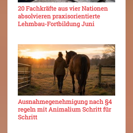
20 Fachkräfte aus vier Nationen
absolvieren praxisorientierte
Lehmbau-Fortbildung Juni
Ausnahmegenehmigung nach §4
regeln mit Animalium Schritt für
Schritt