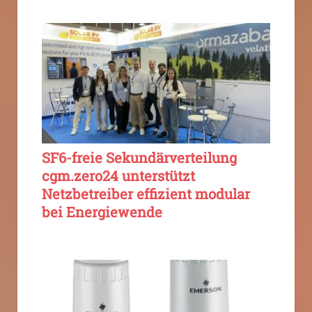
SF6-freie Sekundärverteilung
cgm.zero24 unterstützt
Netzbetreiber effizient modular
bei Energiewende