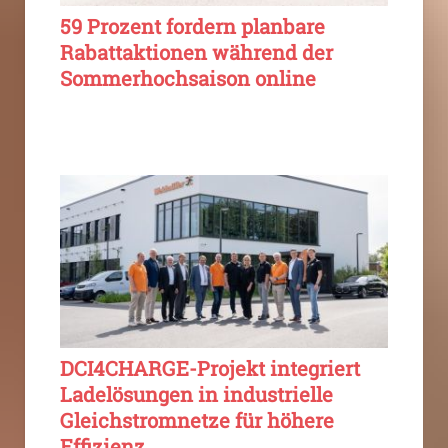
59 Prozent fordern planbare
Rabattaktionen während der
Sommerhochsaison online
DCI4CHARGE-Projekt integriert
Ladelösungen in industrielle
Gleichstromnetze für höhere
Effizienz