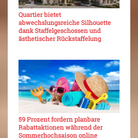
Quartier bietet
abwechslungsreiche Silhouette
dank Staffelgeschossen und
ästhetischer Rückstaffelung
59 Prozent fordern planbare
Rabattaktionen während der
Sommerhochsaison online