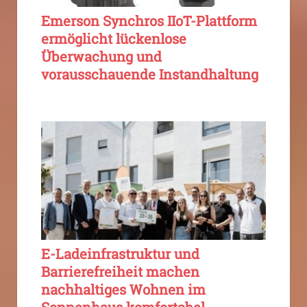
Emerson Synchros IIoT-Plattform
ermöglicht lückenlose
Überwachung und
vorausschauende Instandhaltung
E-Ladeinfrastruktur und
Barrierefreiheit machen
nachhaltiges Wohnen im
Sonnenhaus komfortabel