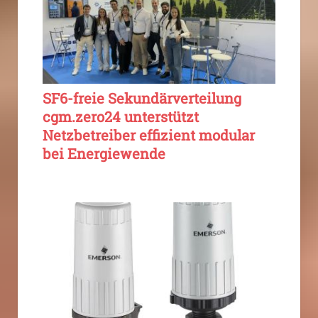
SF6-freie Sekundärverteilung
cgm.zero24 unterstützt
Netzbetreiber effizient modular
bei Energiewende