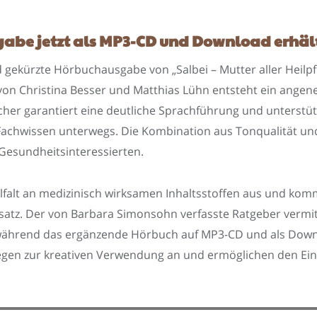
abe jetzt als MP3-CD und Download erhäl
nd gekürzte Hörbuchausgabe von „Salbei – Mutter aller Heilpf
von Christina Besser und Matthias Lühn entsteht ein ange
cher garantiert eine deutliche Sprachführung und unterstüt
achwissen unterwegs. Die Kombination aus Tonqualität und 
Gesundheitsinteressierten.
ielfalt an medizinisch wirksamen Inhaltsstoffen aus und ko
atz. Der von Barbara Simonsohn verfasste Ratgeber vermitt
ährend das ergänzende Hörbuch auf MP3-CD und als Downloa
en zur kreativen Verwendung an und ermöglichen den Einsa