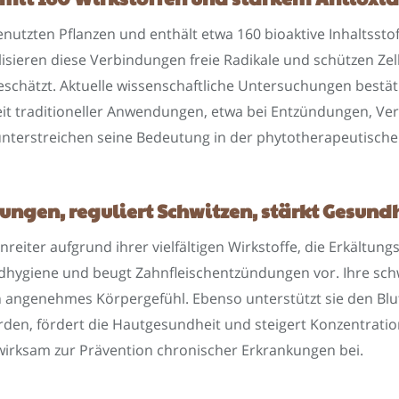
genutzten Pflanzen und enthält etwa 160 bioaktive Inhaltssto
isieren diese Verbindungen freie Radikale und schützen Zell
l geschätzt. Aktuelle wissenschaftliche Untersuchungen best
eit traditioneller Anwendungen, etwa bei Entzündungen, 
terstreichen seine Bedeutung in der phytotherapeutische
tungen, reguliert Schwitzen, stärkt Gesun
itzenreiter aufgrund ihrer vielfältigen Wirkstoffe, die Erkä
undhygiene und beugt Zahnfleischentzündungen vor. Ihre sch
angenehmes Körpergefühl. Ebenso unterstützt sie den Blutz
en, fördert die Hautgesundheit und steigert Konzentratio
 wirksam zur Prävention chronischer Erkrankungen bei.