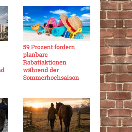
59 Prozent fordern
planbare
Rabattaktionen
nd
während der
Sommerhochsaison
online