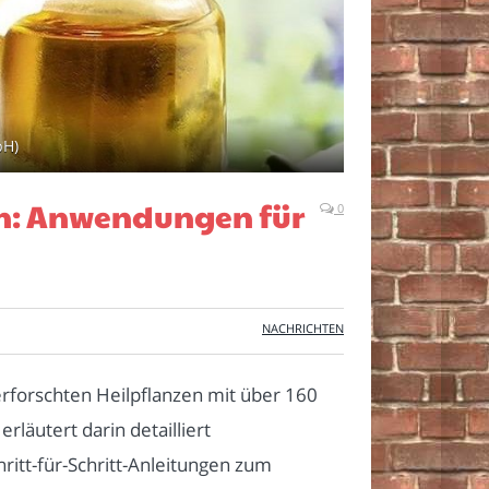
bH)
en: Anwendungen für
0
NACHRICHTEN
erforschten Heilpflanzen mit über 160
läutert darin detailliert
itt-für-Schritt-Anleitungen zum