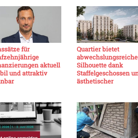
nssätze für
Quartier bietet
nfzehnjährige
abwechslungsreiche
nanzierungen aktuell
Silhouette dank
bil und attraktiv
Staffelgeschossen u
anbar
ästhetischer
Rückstaffelung