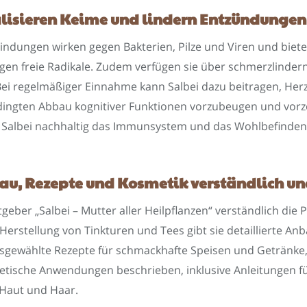
alisieren Keime und lindern Entzündunge
indungen wirken gegen Bakterien, Pilze und Viren und biete
egen freie Radikale. Zudem verfügen sie über schmerzlind
Bei regelmäßiger Einnahme kann Salbei dazu beitragen, He
edingten Abbau kognitiver Funktionen vorzubeugen und vor
 Salbei nachhaltig das Immunsystem und das Wohlbefinden
u, Rezepte und Kosmetik verständlich un
eber „Salbei – Mutter aller Heilpflanzen“ verständlich die 
r Herstellung von Tinkturen und Tees gibt sie detaillierte 
usgewählte Rezepte für schmackhafte Speisen und Getränke,
tische Anwendungen beschrieben, inklusive Anleitungen fü
 Haut und Haar.