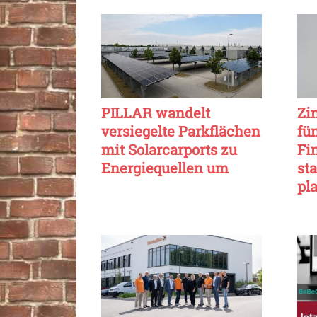
PILLAR wandelt
Zi
versiegelte Parkflächen
fü
mit Solarcarports zu
Fi
Energiequellen um
sta
pl