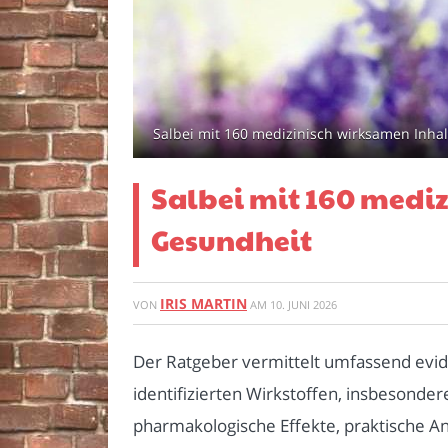
Salbei mit 160 medizinisch wirksamen Inha
Salbei mit 160 medi
Gesundheit
IRIS MARTIN
VON
AM
10. JUNI 2026
Der Ratgeber vermittelt umfassend evide
identifizierten Wirkstoffen, insbesonde
pharmakologische Effekte, praktische A