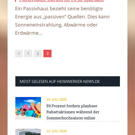
Ein Passivhaus bezieht seine benötigte
Energie aus „passiven“ Quellen. Dies kann
Sonneneinstrahlung, Abwärme oder
Erdwärme…
Vorgänger
1
2
3
MEIST GELESEN AUF HEIMWERKER-NEWS.DE
24. JULI 2026
59 Prozent fordern planbare
Rabattaktionen während der
Sommerhochsaison online
23. JULI 2026