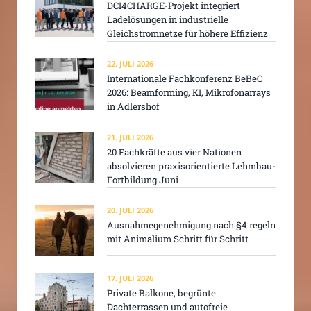
DCI4CHARGE-Projekt integriert
Ladelösungen in industrielle
Gleichstromnetze für höhere Effizienz
22. JULI 2026
Internationale Fachkonferenz BeBeC
2026: Beamforming, KI, Mikrofonarrays
in Adlershof
21. JULI 2026
20 Fachkräfte aus vier Nationen
absolvieren praxisorientierte Lehmbau-
Fortbildung Juni
20. JULI 2026
Ausnahmegenehmigung nach §4 regeln
mit Animalium Schritt für Schritt
17. JULI 2026
Private Balkone, begrünte
Dachterrassen und autofreie