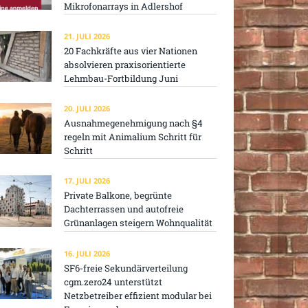
Mikrofonarrays in Adlershof
21. JULI 2026
20 Fachkräfte aus vier Nationen
absolvieren praxisorientierte
Lehmbau-Fortbildung Juni
20. JULI 2026
Ausnahmegenehmigung nach §4
regeln mit Animalium Schritt für
Schritt
17. JULI 2026
Private Balkone, begrünte
Dachterrassen und autofreie
Grünanlagen steigern Wohnqualität
16. JULI 2026
SF6-freie Sekundärverteilung
cgm.zero24 unterstützt
Netzbetreiber effizient modular bei