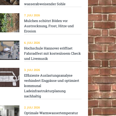
wasserabweisender Sohle
7. JULI 2026
Mulchen schützt Böden vor
Austrocknung, Frost, Hitze und
Erosion
6. JULI 2026
Hochschule Hannover eröffnet
Fahrradfest mit kostenlosem Check
und Livemusik
3. JULI 2026
Effiziente Auslastungsanalyse
verhindert Engpässe und optimiert
kommunal
Ladeinfrastrukturplanung
nachhaltig
2. JULI 2026
Optimale Warmwassertemperatur