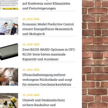
auf Konferenz unter Klimazielen
und Preissteigerungen
25. JUNI 2026
Economic Model Predictive Control
steuert Energieflüsse ökonomisch
und ökologisch
24. JUNI 2026
Zwei BiCS5-NAND-Optionen in UFC-
RLUH-Serie bieten maximale
Kapazität und Ausdauer
24. JUNI 2026
Ultraschallreinigung entfernt
verborgene Rückstände und sorgt
für reinstes Geschmackserlebnis
23. JUNI 2026
Umwelt und Denkmalschutz
sichern Baukultur und