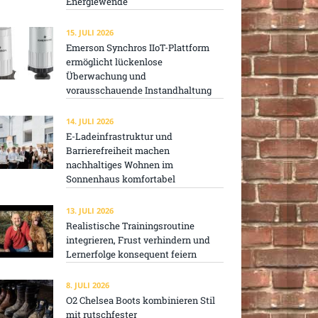
Energiewende
15. JULI 2026
Emerson Synchros IIoT-Plattform
ermöglicht lückenlose
Überwachung und
vorausschauende Instandhaltung
14. JULI 2026
E-Ladeinfrastruktur und
Barrierefreiheit machen
nachhaltiges Wohnen im
Sonnenhaus komfortabel
13. JULI 2026
Realistische Trainingsroutine
integrieren, Frust verhindern und
Lernerfolge konsequent feiern
8. JULI 2026
O2 Chelsea Boots kombinieren Stil
mit rutschfester