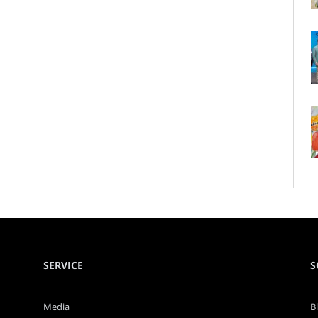
SERVICE
S
Media
B