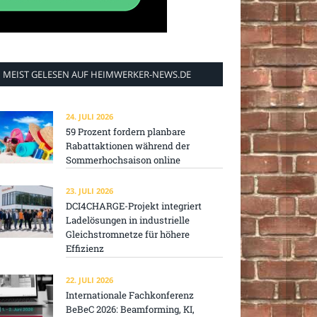
MEIST GELESEN AUF HEIMWERKER-NEWS.DE
24. JULI 2026
59 Prozent fordern planbare
Rabattaktionen während der
Sommerhochsaison online
23. JULI 2026
DCI4CHARGE-Projekt integriert
Ladelösungen in industrielle
Gleichstromnetze für höhere
Effizienz
22. JULI 2026
Internationale Fachkonferenz
BeBeC 2026: Beamforming, KI,