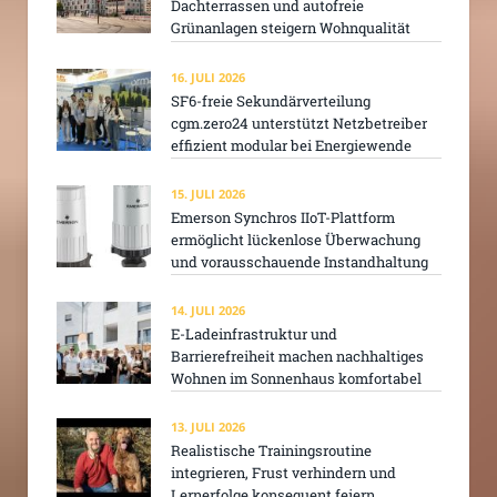
Dachterrassen und autofreie
Grünanlagen steigern Wohnqualität
16. JULI 2026
SF6-freie Sekundärverteilung
cgm.zero24 unterstützt Netzbetreiber
effizient modular bei Energiewende
15. JULI 2026
Emerson Synchros IIoT-Plattform
ermöglicht lückenlose Überwachung
und vorausschauende Instandhaltung
14. JULI 2026
E-Ladeinfrastruktur und
Barrierefreiheit machen nachhaltiges
Wohnen im Sonnenhaus komfortabel
13. JULI 2026
Realistische Trainingsroutine
integrieren, Frust verhindern und
Lernerfolge konsequent feiern