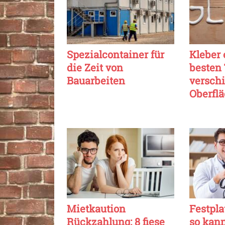
Spezialcontainer für
Kleber 
die Zeit von
besten 
Bauarbeiten
versch
Oberfl
Mietkaution
Festpla
Rückzahlung: 8 fiese
so kann