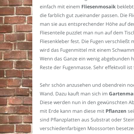
einfach mit einem
Fliesenmosaik
beklebt
die farblich gut zueinander passen. Die
man sie aus entsprechender Höhe auf den B
Fliesenteile puzzlet man nun auf dem Ti
Fliesenkleber fest. Die Fugen verschlie
wird das Fugenmittel mit einem Schwamm s
Wenn das Ganze ein wenig abgebunden hat
Reste der Fugenmasse. Sehr effektvoll is
Sehr schön anzusehen und obendrein noch
Wand. Dazu kauft man sich im
Gartenma
Diese werden nun in den gewünschten Ab
mit Erde kann man diese mit
Pflanzen
se
sind Pflanzplatten aus Substrat oder Stei
verschiedenfarbigen Moossorten besetzen