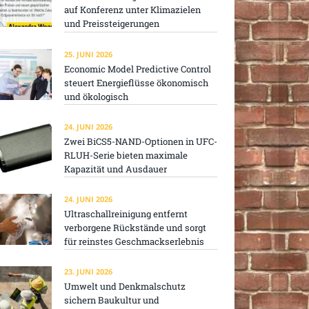
auf Konferenz unter Klimazielen
und Preissteigerungen
25. JUNI 2026
Economic Model Predictive Control
steuert Energieflüsse ökonomisch
und ökologisch
24. JUNI 2026
Zwei BiCS5-NAND-Optionen in UFC-
RLUH-Serie bieten maximale
Kapazität und Ausdauer
24. JUNI 2026
Ultraschallreinigung entfernt
verborgene Rückstände und sorgt
für reinstes Geschmackserlebnis
23. JUNI 2026
Umwelt und Denkmalschutz
sichern Baukultur und