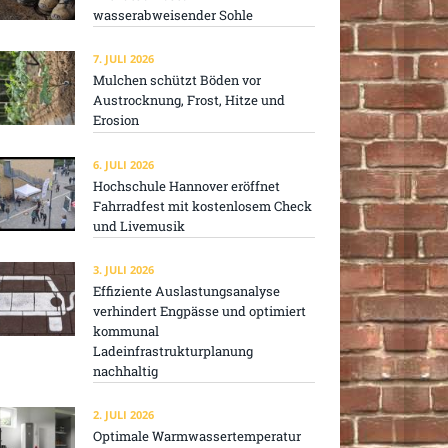
wasserabweisender Sohle
7. JULI 2026
Mulchen schützt Böden vor
Austrocknung, Frost, Hitze und
Erosion
6. JULI 2026
Hochschule Hannover eröffnet
Fahrradfest mit kostenlosem Check
und Livemusik
3. JULI 2026
Effiziente Auslastungsanalyse
verhindert Engpässe und optimiert
kommunal
Ladeinfrastrukturplanung
nachhaltig
2. JULI 2026
Optimale Warmwassertemperatur