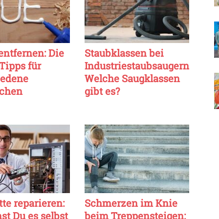
entfernen: Die
Staubklassen bei
Tipps für
Industriestaubsaugern:
iedene
Welche Saugklassen
ächen
gibt es?
tte reparieren:
Schmerzen im Knie
st Du es selbst
beim Treppensteigen: