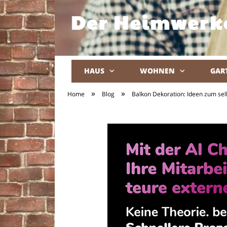
HAUS
WOHNEN
GAR
»
»
Home
Blog
Balkon Dekoration: Ideen zum se