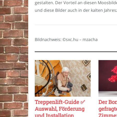
gestalten. Der Vorteil an diesen Moosbild
und diese Bilder auch in der kalten Jahre
Bildnachweis: ©sxc.hu – mzacha
Treppenlift-Guide ✅
Der Bo
Auswahl, Förderung
gefragt
und Installation
Zimmer