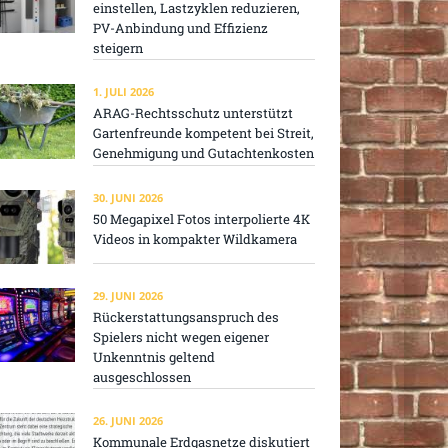
einstellen, Lastzyklen reduzieren,
PV-Anbindung und Effizienz
steigern
1. JULI 2026
ARAG-Rechtsschutz unterstützt
Gartenfreunde kompetent bei Streit,
Genehmigung und Gutachtenkosten
30. JUNI 2026
50 Megapixel Fotos interpolierte 4K
Videos in kompakter Wildkamera
29. JUNI 2026
Rückerstattungsanspruch des
Spielers nicht wegen eigener
Unkenntnis geltend
ausgeschlossen
26. JUNI 2026
Kommunale Erdgasnetze diskutiert