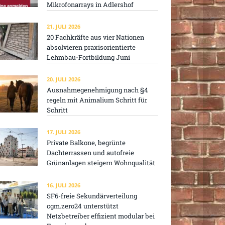
Mikrofonarrays in Adlershof
21. JULI 2026
20 Fachkräfte aus vier Nationen
absolvieren praxisorientierte
Lehmbau-Fortbildung Juni
20. JULI 2026
Ausnahmegenehmigung nach §4
regeln mit Animalium Schritt für
Schritt
17. JULI 2026
Private Balkone, begrünte
Dachterrassen und autofreie
Grünanlagen steigern Wohnqualität
16. JULI 2026
SF6-freie Sekundärverteilung
cgm.zero24 unterstützt
Netzbetreiber effizient modular bei