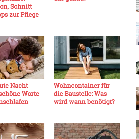
ion, Schnitt
ps zur Pflege
ute Nacht
Wohncontainer für
 schöne Worte
die Baustelle: Was
nschlafen
wird wann benötigt?