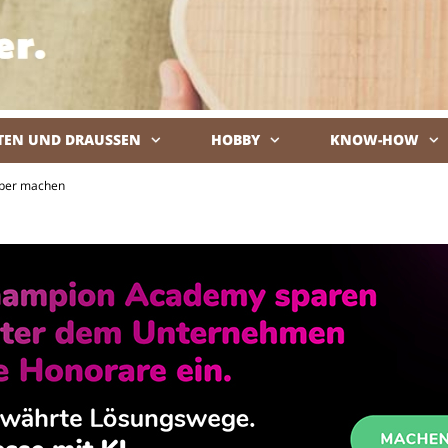
TEN UND DRAUSSEN
HOBBY
KNOW-HOW
De
lber machen