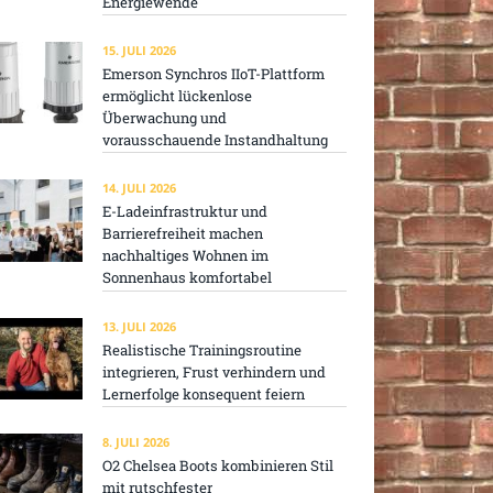
Energiewende
15. JULI 2026
Emerson Synchros IIoT-Plattform
ermöglicht lückenlose
Überwachung und
vorausschauende Instandhaltung
14. JULI 2026
E-Ladeinfrastruktur und
Barrierefreiheit machen
nachhaltiges Wohnen im
Sonnenhaus komfortabel
13. JULI 2026
Realistische Trainingsroutine
integrieren, Frust verhindern und
Lernerfolge konsequent feiern
8. JULI 2026
O2 Chelsea Boots kombinieren Stil
mit rutschfester