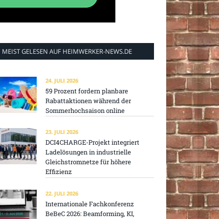
MEIST GELESEN AUF HEIMWERKER-NEWS.DE
24. JULI 2026
59 Prozent fordern planbare
Rabattaktionen während der
Sommerhochsaison online
23. JULI 2026
DCI4CHARGE-Projekt integriert
Ladelösungen in industrielle
Gleichstromnetze für höhere
Effizienz
22. JULI 2026
Internationale Fachkonferenz
BeBeC 2026: Beamforming, KI,