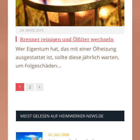
24. MÄRZ 2015
Brenner reinigen und Ölfilter wechseln
Wer Eigentum hat, das mit einer Ölheizung
ausgestattet ist, sollte diese jährlich warten,
um Folgeschäden…
Nachfolger
1
2
MEIST GELESEN AUF HEIMWERKER-NEWS.DE
24. JULI 2026