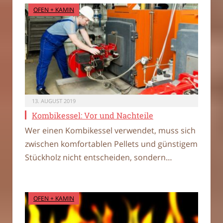
OFEN + KAMIN
13. AUGUST 2019
Kombikessel: Vor und Nachteile
Wer einen Kombikessel verwendet, muss sich
zwischen komfortablen Pellets und günstigem
Stückholz nicht entscheiden, sondern…
OFEN + KAMIN