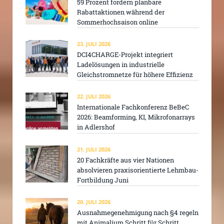
59 Prozent fordern planbare
Rabattaktionen während der
Sommerhochsaison online
23. JULI 2026
DCI4CHARGE-Projekt integriert
Ladelösungen in industrielle
Gleichstromnetze für höhere Effizienz
22. JULI 2026
Internationale Fachkonferenz BeBeC
2026: Beamforming, KI, Mikrofonarrays
in Adlershof
21. JULI 2026
20 Fachkräfte aus vier Nationen
absolvieren praxisorientierte Lehmbau-
Fortbildung Juni
20. JULI 2026
Ausnahmegenehmigung nach §4 regeln
mit Animalium Schritt für Schritt