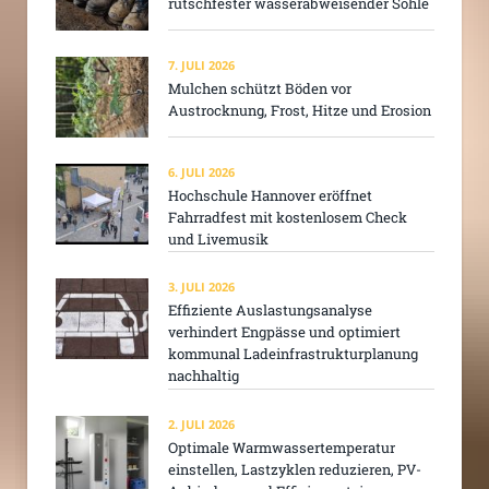
rutschfester wasserabweisender Sohle
7. JULI 2026
Mulchen schützt Böden vor
Austrocknung, Frost, Hitze und Erosion
6. JULI 2026
Hochschule Hannover eröffnet
Fahrradfest mit kostenlosem Check
und Livemusik
3. JULI 2026
Effiziente Auslastungsanalyse
verhindert Engpässe und optimiert
kommunal Ladeinfrastrukturplanung
nachhaltig
2. JULI 2026
Optimale Warmwassertemperatur
einstellen, Lastzyklen reduzieren, PV-