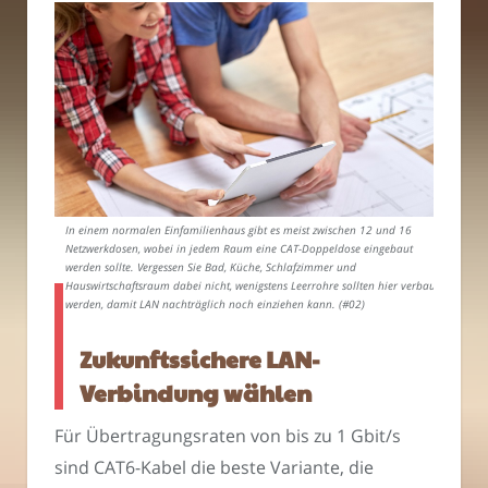
In einem normalen Einfamilienhaus gibt es meist zwischen 12 und 16
Netzwerkdosen, wobei in jedem Raum eine CAT-Doppeldose eingebaut
werden sollte. Vergessen Sie Bad, Küche, Schlafzimmer und
Hauswirtschaftsraum dabei nicht, wenigstens Leerrohre sollten hier verbaut
werden, damit LAN nachträglich noch einziehen kann. (#02)
Zukunftssichere LAN-
Verbindung wählen
Für Übertragungsraten von bis zu 1 Gbit/s
sind CAT6-Kabel die beste Variante, die