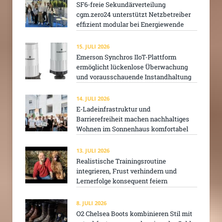
SF6-freie Sekundärverteilung
cgm.zero24 unterstützt Netzbetreiber
effizient modular bei Energiewende
15. JULI 2026
Emerson Synchros IIoT-Plattform
ermöglicht lückenlose Überwachung
und vorausschauende Instandhaltung
14. JULI 2026
E-Ladeinfrastruktur und
Barrierefreiheit machen nachhaltiges
Wohnen im Sonnenhaus komfortabel
13. JULI 2026
Realistische Trainingsroutine
integrieren, Frust verhindern und
Lernerfolge konsequent feiern
8. JULI 2026
O2 Chelsea Boots kombinieren Stil mit