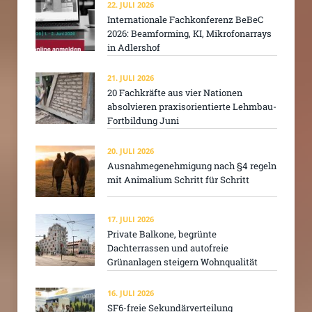
22. JULI 2026
Internationale Fachkonferenz BeBeC
2026: Beamforming, KI, Mikrofonarrays
in Adlershof
21. JULI 2026
20 Fachkräfte aus vier Nationen
absolvieren praxisorientierte Lehmbau-
Fortbildung Juni
20. JULI 2026
Ausnahmegenehmigung nach §4 regeln
mit Animalium Schritt für Schritt
17. JULI 2026
Private Balkone, begrünte
Dachterrassen und autofreie
Grünanlagen steigern Wohnqualität
16. JULI 2026
SF6-freie Sekundärverteilung