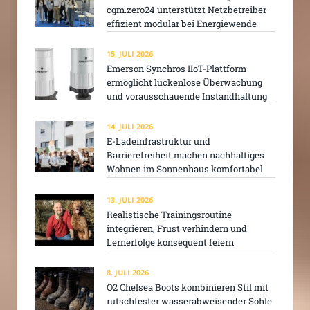
cgm.zero24 unterstützt Netzbetreiber
effizient modular bei Energiewende
15. JULI 2026
Emerson Synchros IIoT-Plattform
ermöglicht lückenlose Überwachung
und vorausschauende Instandhaltung
14. JULI 2026
E-Ladeinfrastruktur und
Barrierefreiheit machen nachhaltiges
Wohnen im Sonnenhaus komfortabel
13. JULI 2026
Realistische Trainingsroutine
integrieren, Frust verhindern und
Lernerfolge konsequent feiern
8. JULI 2026
O2 Chelsea Boots kombinieren Stil mit
rutschfester wasserabweisender Sohle