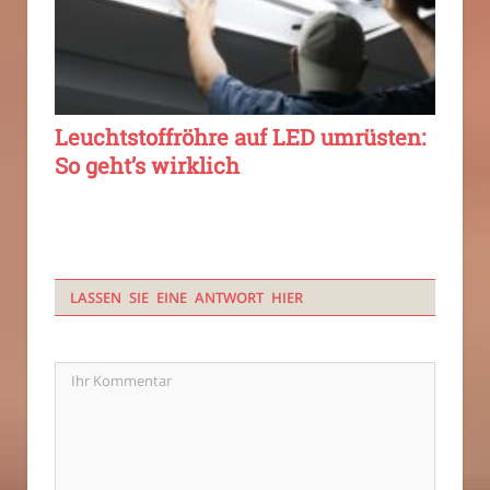
Leuchtstoffröhre auf LED umrüsten:
So geht’s wirklich
LASSEN SIE EINE ANTWORT HIER