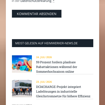
in der
Datenschutzerklärung
.
*
MEIST GELESEN AUF HEIMWERKER-NEWS.DE
24. JULI 2026
59 Prozent fordern planbare
Rabattaktionen während der
Sommerhochsaison online
23. JULI 2026
DCI4CHARGE-Projekt integriert
Ladelösungen in industrielle
Gleichstromnetze für höhere Effizienz