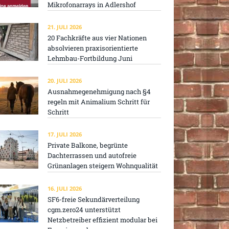
Mikrofonarrays in Adlershof
21. JULI 2026
20 Fachkräfte aus vier Nationen
absolvieren praxisorientierte
Lehmbau-Fortbildung Juni
20. JULI 2026
Ausnahmegenehmigung nach §4
regeln mit Animalium Schritt für
Schritt
17. JULI 2026
Private Balkone, begrünte
Dachterrassen und autofreie
Grünanlagen steigern Wohnqualität
16. JULI 2026
SF6-freie Sekundärverteilung
cgm.zero24 unterstützt
Netzbetreiber effizient modular bei