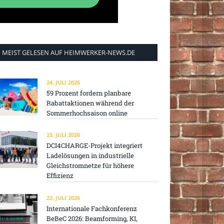
MEIST GELESEN AUF HEIMWERKER-NEWS.DE
24. JULI 2026
59 Prozent fordern planbare
Rabattaktionen während der
Sommerhochsaison online
23. JULI 2026
DCI4CHARGE-Projekt integriert
Ladelösungen in industrielle
Gleichstromnetze für höhere
Effizienz
22. JULI 2026
Internationale Fachkonferenz
BeBeC 2026: Beamforming, KI,