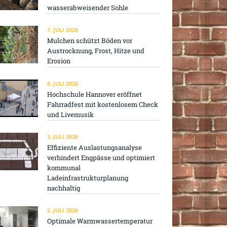
wasserabweisender Sohle
7. JULI 2026
Mulchen schützt Böden vor
Austrocknung, Frost, Hitze und
Erosion
6. JULI 2026
Hochschule Hannover eröffnet
Fahrradfest mit kostenlosem Check
und Livemusik
3. JULI 2026
Effiziente Auslastungsanalyse
verhindert Engpässe und optimiert
kommunal
Ladeinfrastrukturplanung
nachhaltig
2. JULI 2026
Optimale Warmwassertemperatur