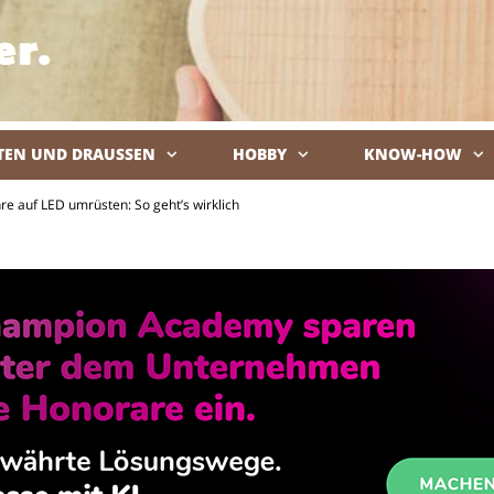
TEN UND DRAUSSEN
HOBBY
KNOW-HOW
De
re auf LED umrüsten: So geht’s wirklich