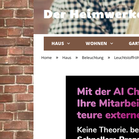
HAUS
WOHNEN
GAR
»
»
»
Home
Haus
Beleuchtung
Leuchtstoffröh