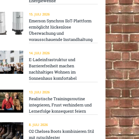
Energiewende
15. JULI 2026
Emerson Synchros IIoT-Plattform
ermöglicht lückenlose
Überwachung und
vorausschauende Instandhaltung
14. JULI 2026
E-Ladeinfrastruktur und
Barrierefreiheit machen
nachhaltiges Wohnen im
Sonnenhaus komfortabel
13. JULI 2026
Realistische Trainingsroutine
integrieren, Frust verhindern und
Lernerfolge konsequent feiern
8. JULI 2026
O2 Chelsea Boots kombinieren Stil
mit rutschfester