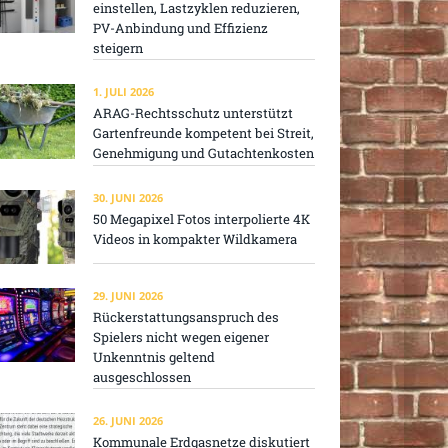
einstellen, Lastzyklen reduzieren,
PV-Anbindung und Effizienz
steigern
1. JULI 2026
ARAG-Rechtsschutz unterstützt
Gartenfreunde kompetent bei Streit,
Genehmigung und Gutachtenkosten
30. JUNI 2026
50 Megapixel Fotos interpolierte 4K
Videos in kompakter Wildkamera
29. JUNI 2026
Rückerstattungsanspruch des
Spielers nicht wegen eigener
Unkenntnis geltend
ausgeschlossen
26. JUNI 2026
Kommunale Erdgasnetze diskutiert