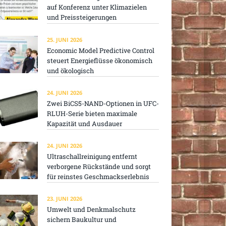
auf Konferenz unter Klimazielen
und Preissteigerungen
25. JUNI 2026
Economic Model Predictive Control
steuert Energieflüsse ökonomisch
und ökologisch
24. JUNI 2026
Zwei BiCS5-NAND-Optionen in UFC-
RLUH-Serie bieten maximale
Kapazität und Ausdauer
24. JUNI 2026
Ultraschallreinigung entfernt
verborgene Rückstände und sorgt
für reinstes Geschmackserlebnis
23. JUNI 2026
Umwelt und Denkmalschutz
sichern Baukultur und