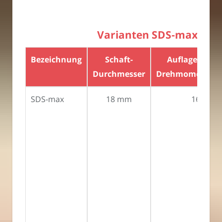
Varianten SDS‑max und
Bezeichnung
Schaft-
Auflagefläche 
Durchmesser
Drehmomentübe
SDS-max
18 mm
160 mm