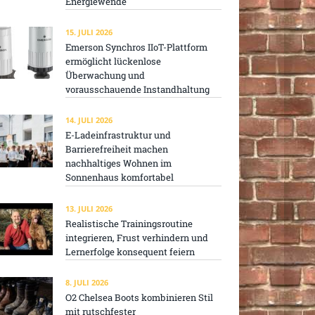
Energiewende
15. JULI 2026
Emerson Synchros IIoT-Plattform
ermöglicht lückenlose
Überwachung und
vorausschauende Instandhaltung
14. JULI 2026
E-Ladeinfrastruktur und
Barrierefreiheit machen
nachhaltiges Wohnen im
Sonnenhaus komfortabel
13. JULI 2026
Realistische Trainingsroutine
integrieren, Frust verhindern und
Lernerfolge konsequent feiern
8. JULI 2026
O2 Chelsea Boots kombinieren Stil
mit rutschfester