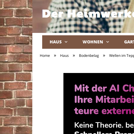
HAUS
WOHNEN
GAR
»
»
»
Home
Haus
Bodenbelag
Wellen im Tep