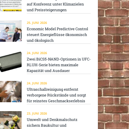
auf Konferenz unter Klimazielen
und Preissteigerungen
25. JUNI 2026
Economic Model Predictive Control
steuert Energieflüsse ökonomisch
und ökologisch
24. JUNI 2026
Zwei BiCS5-NAND-Optionen in UFC-
RLUH-Serie bieten maximale
Kapazität und Ausdauer
24. JUNI 2026
Ultraschallreinigung entfernt
verborgene Rückstände und sorgt
für reinstes Geschmackserlebnis
23. JUNI 2026
Umwelt und Denkmalschutz
sichern Baukultur und