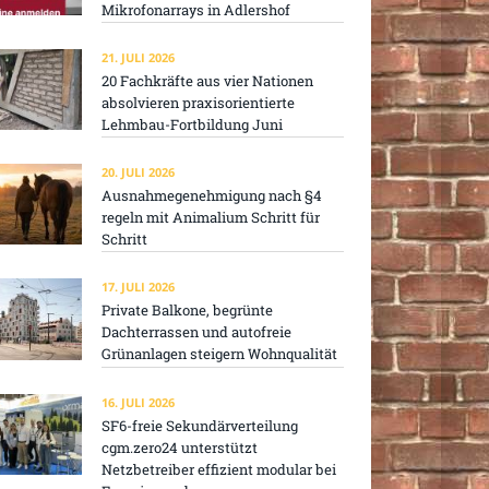
Mikrofonarrays in Adlershof
21. JULI 2026
20 Fachkräfte aus vier Nationen
absolvieren praxisorientierte
Lehmbau-Fortbildung Juni
20. JULI 2026
Ausnahmegenehmigung nach §4
regeln mit Animalium Schritt für
Schritt
17. JULI 2026
Private Balkone, begrünte
Dachterrassen und autofreie
Grünanlagen steigern Wohnqualität
16. JULI 2026
SF6-freie Sekundärverteilung
cgm.zero24 unterstützt
Netzbetreiber effizient modular bei