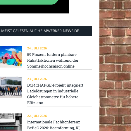
MEIST GELESEN AUF HEIMWERKER-NEWS.DE
24. JULI 2026
59 Prozent fordern planbare
Rabattaktionen während der
Sommerhochsaison online
23. JULI 2026
DCI4CHARGE-Projekt integriert
Ladelösungen in industrielle
Gleichstromnetze für höhere
Effizienz
22. JULI 2026
Internationale Fachkonferenz
BeBeC 2026: Beamforming, KI,