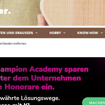
TEN UND DRAUSSEN
HOBBY
KNOW-HOW
De
pichboden entfernen