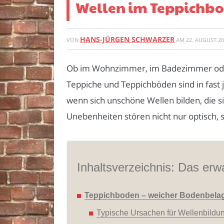
Wellen im Teppichbo
HANS-JÜRGEN SCHWARZER
VON
AM
22. AUGUST 2
Ob im Wohnzimmer, im Badezimmer oder 
Teppiche und Teppichböden sind in fast 
wenn sich unschöne Wellen bilden, die si
Unebenheiten stören nicht nur optisch, 
Inhaltsverzeichnis: Das erwa
Teppichboden – weicher Bodenbelag
Typische Ursachen für Wellenbildu