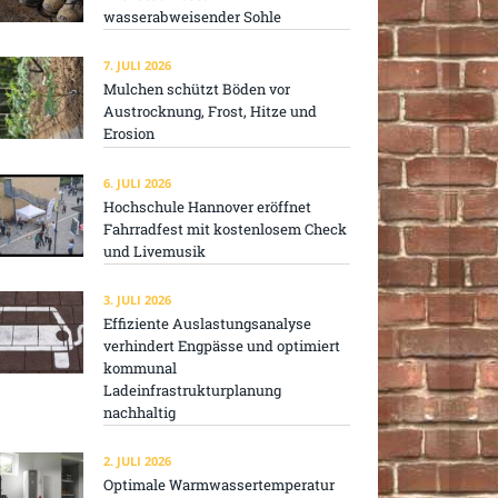
wasserabweisender Sohle
7. JULI 2026
Mulchen schützt Böden vor
Austrocknung, Frost, Hitze und
Erosion
6. JULI 2026
Hochschule Hannover eröffnet
Fahrradfest mit kostenlosem Check
und Livemusik
3. JULI 2026
Effiziente Auslastungsanalyse
verhindert Engpässe und optimiert
kommunal
Ladeinfrastrukturplanung
nachhaltig
2. JULI 2026
Optimale Warmwassertemperatur