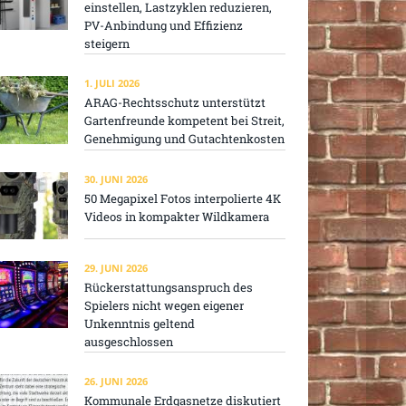
einstellen, Lastzyklen reduzieren,
PV-Anbindung und Effizienz
steigern
1. JULI 2026
ARAG-Rechtsschutz unterstützt
Gartenfreunde kompetent bei Streit,
Genehmigung und Gutachtenkosten
30. JUNI 2026
50 Megapixel Fotos interpolierte 4K
Videos in kompakter Wildkamera
29. JUNI 2026
Rückerstattungsanspruch des
Spielers nicht wegen eigener
Unkenntnis geltend
ausgeschlossen
26. JUNI 2026
Kommunale Erdgasnetze diskutiert