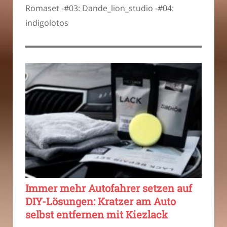
Romaset -#03: Dande_lion_studio -#04:
indigolotos
Immer mehr Autofahrer setzen auf
DIY-Lösungen: Kratzer am Auto
selbst entfernen mit Kiezlack