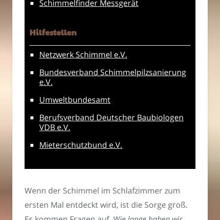
Schimmelfinder Messgerät
Hilfestellen
Netzwerk Schimmel e.V.
Bundesverband Schimmelpilzsanierung
e.V.
Umweltbundesamt
Berufsverband Deutscher Baubiologen
VDB e.V.
Mieterschutzbund e.V.
Wenn der Schimmel im Schlafzimmer zum
ersten Mal entdeckt wird, ist die Sorge groß.
Es kommen Fragen auf.
Wie lange haben wir