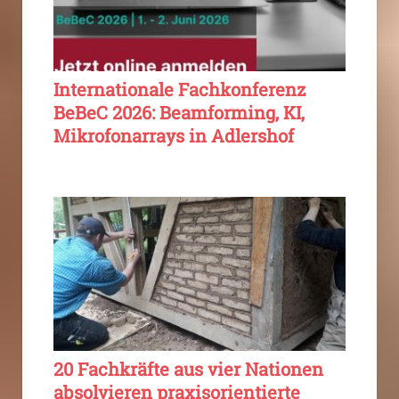
Internationale Fachkonferenz
BeBeC 2026: Beamforming, KI,
Mikrofonarrays in Adlershof
20 Fachkräfte aus vier Nationen
absolvieren praxisorientierte