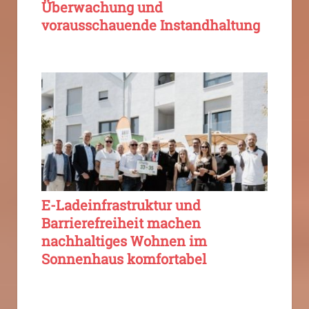
Überwachung und
vorausschauende Instandhaltung
E-Ladeinfrastruktur und
Barrierefreiheit machen
nachhaltiges Wohnen im
Sonnenhaus komfortabel