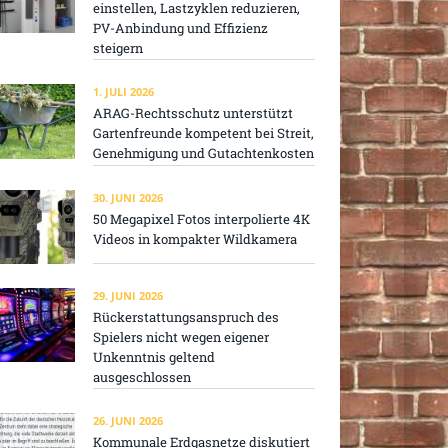
einstellen, Lastzyklen reduzieren,
PV-Anbindung und Effizienz
steigern
1. JULI 2026
ARAG-Rechtsschutz unterstützt
Gartenfreunde kompetent bei Streit,
Genehmigung und Gutachtenkosten
30. JUNI 2026
50 Megapixel Fotos interpolierte 4K
Videos in kompakter Wildkamera
29. JUNI 2026
Rückerstattungsanspruch des
Spielers nicht wegen eigener
Unkenntnis geltend
ausgeschlossen
26. JUNI 2026
Kommunale Erdgasnetze diskutiert