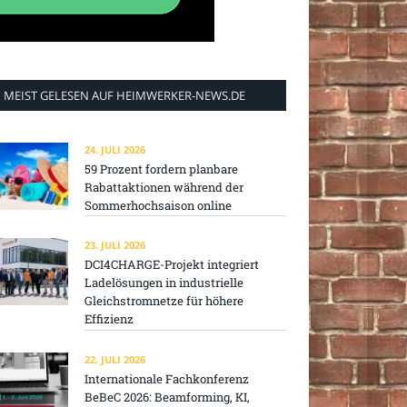
MEIST GELESEN AUF HEIMWERKER-NEWS.DE
24. JULI 2026
59 Prozent fordern planbare
Rabattaktionen während der
Sommerhochsaison online
23. JULI 2026
DCI4CHARGE-Projekt integriert
Ladelösungen in industrielle
Gleichstromnetze für höhere
Effizienz
22. JULI 2026
Internationale Fachkonferenz
BeBeC 2026: Beamforming, KI,