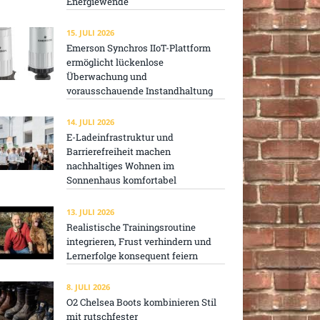
Energiewende
15. JULI 2026
Emerson Synchros IIoT-Plattform
ermöglicht lückenlose
Überwachung und
vorausschauende Instandhaltung
14. JULI 2026
E-Ladeinfrastruktur und
Barrierefreiheit machen
nachhaltiges Wohnen im
Sonnenhaus komfortabel
13. JULI 2026
Realistische Trainingsroutine
integrieren, Frust verhindern und
Lernerfolge konsequent feiern
8. JULI 2026
O2 Chelsea Boots kombinieren Stil
mit rutschfester