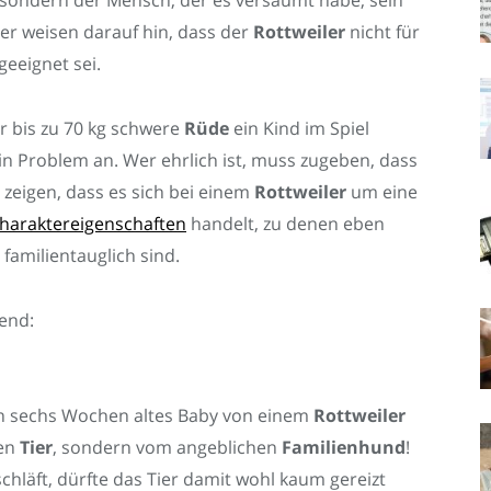
sondern der Mensch, der es versäumt habe, sein
ter weisen darauf hin, dass der
Rottweiler
nicht für
eeignet sei.
 bis zu 70 kg schwere
Rüde
ein Kind im Spiel
n Problem an. Wer ehrlich ist, muss zugeben, dass
r zeigen, dass es sich bei einem
Rottweiler
um eine
Charaktereigenschaften
handelt, zu denen eben
familientauglich sind.
kend:
in sechs Wochen altes Baby von einem
Rottweiler
den
Tier
, sondern vom angeblichen
Familienhund
!
chläft, dürfte das Tier damit wohl kaum gereizt