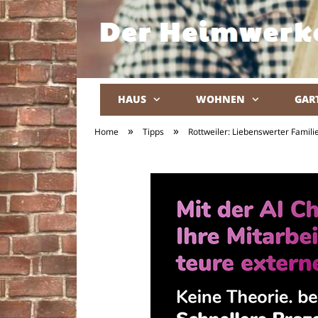
HAUS
WOHNEN
GAR
»
»
Home
Tipps
Rottweiler: Liebenswerter Famili