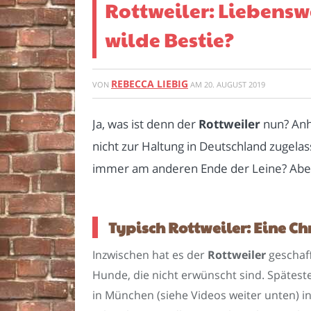
Rottweiler: Liebens
wilde Bestie?
REBECCA LIEBIG
VON
AM
20. AUGUST 2019
Ja, was ist denn der
Rottweiler
nun? Anh
nicht zur Haltung in Deutschland zugela
immer am anderen Ende der Leine? Aber
Typisch Rottweiler: Eine C
Inzwischen hat es der
Rottweiler
geschaff
Hunde, die nicht erwünscht sind. Spätes
in München (siehe Videos weiter unten) in