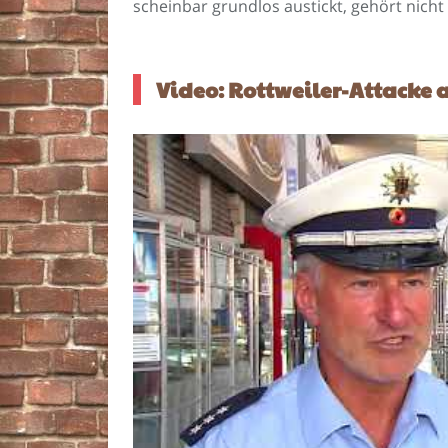
scheinbar grundlos austickt, gehört nicht i
Video: Rottweiler-Attacke 