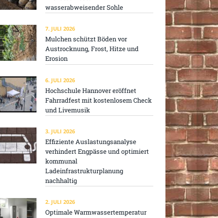
wasserabweisender Sohle
7. JULI 2026
Mulchen schützt Böden vor
Austrocknung, Frost, Hitze und
Erosion
6. JULI 2026
Hochschule Hannover eröffnet
Fahrradfest mit kostenlosem Check
und Livemusik
3. JULI 2026
Effiziente Auslastungsanalyse
verhindert Engpässe und optimiert
kommunal
Ladeinfrastrukturplanung
nachhaltig
2. JULI 2026
Optimale Warmwassertemperatur