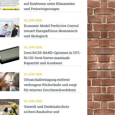
auf Konferenz unter Klimazielen
und Preissteigerungen
25. JUNI 2026
Economic Model Predictive Control
steuert Energieflüsse ökonomisch
und ökologisch
24. JUNI 2026
Zwei BiCS5-NAND-Optionen in UFC-
RLUH-Serie bieten maximale
Kapazität und Ausdauer
24. JUNI 2026
Ultraschallreinigung entfernt
verborgene Rückstände und sorgt
für reinstes Geschmackserlebnis
23. JUNI 2026
Umwelt und Denkmalschutz
sichern Baukultur und