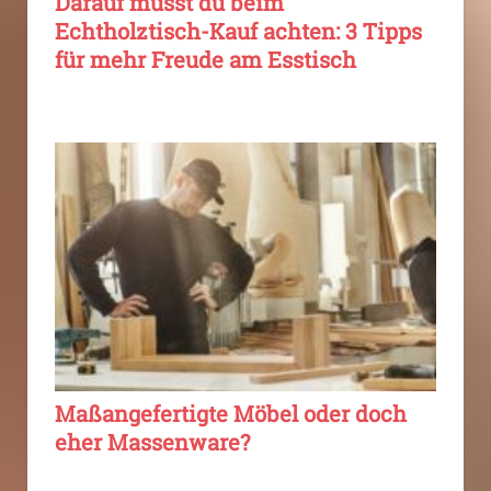
Darauf musst du beim
Echtholztisch-Kauf achten: 3 Tipps
für mehr Freude am Esstisch
Maßangefertigte Möbel oder doch
eher Massenware?