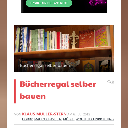
Bücherregal selber bauen
Bücherregal selber
0
bauen
KLAUS MÜLLER-STERN
VON
AM
6. JULI 2015
HOBBY
,
MALEN + BASTELN
,
MÖBEL
,
WOHNEN + EINRICHTUNG