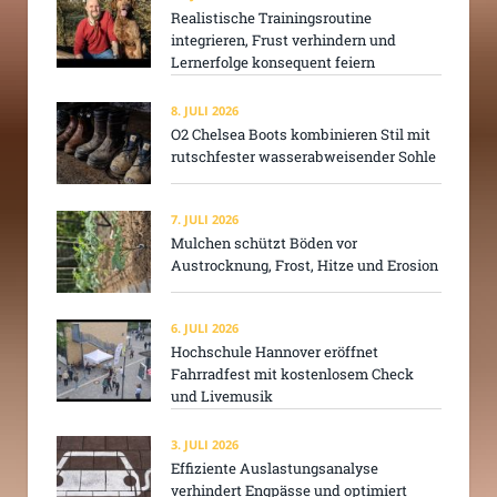
Realistische Trainingsroutine
integrieren, Frust verhindern und
Lernerfolge konsequent feiern
8. JULI 2026
O2 Chelsea Boots kombinieren Stil mit
rutschfester wasserabweisender Sohle
7. JULI 2026
Mulchen schützt Böden vor
Austrocknung, Frost, Hitze und Erosion
6. JULI 2026
Hochschule Hannover eröffnet
Fahrradfest mit kostenlosem Check
und Livemusik
3. JULI 2026
Effiziente Auslastungsanalyse
verhindert Engpässe und optimiert