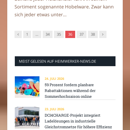
Sortiment sogenannte Hobelware. Zwar kann
sich jeder etwas unter…
Vorgänger
Nachfolger
1
…
34
35
36
37
38
MEIST GELESEN AUF HEIMWERKER-NEWS.DE
24. JULI 2026
59 Prozent fordern planbare
Rabattaktionen während der
Sommerhochsaison online
23. JULI 2026
DCI4CHARGE-Projekt integriert
Ladelösungen in industrielle
Gleichstromnetze für höhere Effizienz