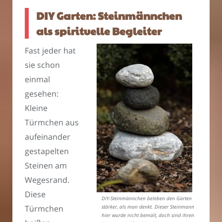
DIY Garten: Steinmännchen
als spirituelle Begleiter
Fast jeder hat
sie schon
einmal
gesehen:
Kleine
Türmchen aus
aufeinander
gestapelten
Steinen am
Wegesrand.
Diese
DIY-Steinmännchen beleben den Garten
Türmchen
stärker, als man denkt. Dieser Steinmann
hier wurde nicht bemalt, doch sind ihren