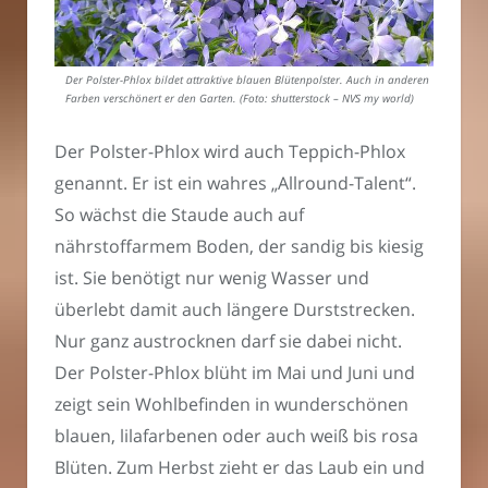
Der Polster-Phlox bildet attraktive blauen Blütenpolster. Auch in anderen
Farben verschönert er den Garten. (Foto: shutterstock – NVS my world)
Der Polster-Phlox wird auch Teppich-Phlox
genannt. Er ist ein wahres „Allround-Talent“.
So wächst die Staude auch auf
nährstoffarmem Boden, der sandig bis kiesig
ist. Sie benötigt nur wenig Wasser und
überlebt damit auch längere Durststrecken.
Nur ganz austrocknen darf sie dabei nicht.
Der Polster-Phlox blüht im Mai und Juni und
zeigt sein Wohlbefinden in wunderschönen
blauen, lilafarbenen oder auch weiß bis rosa
Blüten. Zum Herbst zieht er das Laub ein und