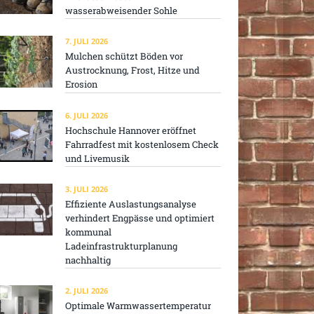
wasserabweisender Sohle
7. JULI 2026
Mulchen schützt Böden vor
Austrocknung, Frost, Hitze und
Erosion
6. JULI 2026
Hochschule Hannover eröffnet
Fahrradfest mit kostenlosem Check
und Livemusik
3. JULI 2026
Effiziente Auslastungsanalyse
verhindert Engpässe und optimiert
kommunal
Ladeinfrastrukturplanung
nachhaltig
2. JULI 2026
Optimale Warmwassertemperatur