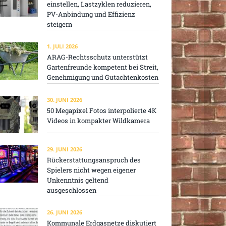
einstellen, Lastzyklen reduzieren,
PV-Anbindung und Effizienz
steigern
1. JULI 2026
ARAG-Rechtsschutz unterstützt
Gartenfreunde kompetent bei Streit,
Genehmigung und Gutachtenkosten
30. JUNI 2026
50 Megapixel Fotos interpolierte 4K
Videos in kompakter Wildkamera
29. JUNI 2026
Rückerstattungsanspruch des
Spielers nicht wegen eigener
Unkenntnis geltend
ausgeschlossen
26. JUNI 2026
Kommunale Erdgasnetze diskutiert