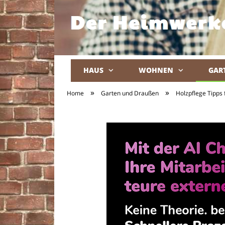
HAUS
WOHNEN
GAR
»
»
Home
Garten und Draußen
Holzpflege Tipps 