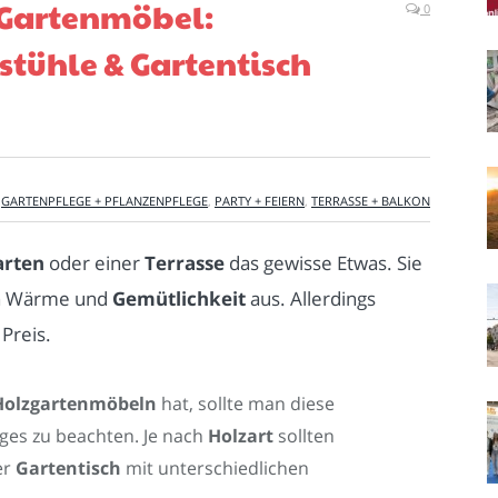
 Gartenmöbel:
0
stühle & Gartentisch
,
GARTENPFLEGE + PFLANZENPFLEGE
,
PARTY + FEIERN
,
TERRASSE + BALKON
arten
oder einer
Terrasse
das gewisse Etwas. Sie
len Wärme und
Gemütlichkeit
aus. Allerdings
Preis.
Holzgartenmöbeln
hat, sollte man diese
iges zu beachten. Je nach
Holzart
sollten
er
Gartentisch
mit unterschiedlichen