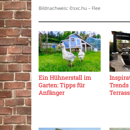
Bildnachweis: ©sxc.hu – Flee
Ein Hühnerstall im
Inspira
Garten: Tipps für
Trends 
Anfänger
Terras