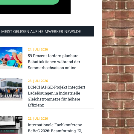
MEIST GELESEN AUF HEIMWERKER-NEWS.DE
24. JULI 2026
59 Prozent fordern planbare
Rabattaktionen während der
Sommerhochsaison online
23. JULI 2026
DCI4CHARGE-Projekt integriert
Ladelösungen in industrielle
Gleichstromnetze für höhere
Effizienz
22. JULI 2026
Internationale Fachkonferenz
BeBeC 2026: Beamforming, KI,