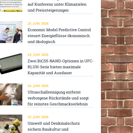
auf Konferenz unter Klimazielen
und Preissteigerungen
25. JUNI 2026
Economic Model Predictive Control
steuert Energieflüsse ökonomisch
und ökologisch
24. JUNI 2026
Zwei BiCS5-NAND-Optionen in UFC-
RLUH-Serie bieten maximale
Kapazität und Ausdauer
24. JUNI 2026
Ultraschallreinigung entfernt
verborgene Rückstände und sorgt
für reinstes Geschmackserlebnis
23. JUNI 2026
Umwelt und Denkmalschutz
sichern Baukultur und