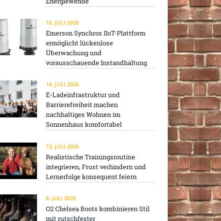
Energiewende
15. JULI 2026
Emerson Synchros IIoT-Plattform
ermöglicht lückenlose
Überwachung und
vorausschauende Instandhaltung
14. JULI 2026
E-Ladeinfrastruktur und
Barrierefreiheit machen
nachhaltiges Wohnen im
Sonnenhaus komfortabel
13. JULI 2026
Realistische Trainingsroutine
integrieren, Frust verhindern und
Lernerfolge konsequent feiern
8. JULI 2026
O2 Chelsea Boots kombinieren Stil
mit rutschfester