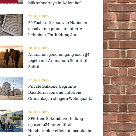
Mikrofonarrays in Adlershof
21. JULI 2026
20 Fachkräfte aus vier Nationen
absolvieren praxisorientierte
Lehmbau-Fortbildung Juni
20. JULI 2026
Ausnahmegenehmigung nach §4
regeln mit Animalium Schritt für
Schritt
17. JULI 2026
Private Balkone, begrünte
Dachterrassen und autofreie
Grünanlagen steigern Wohnqualität
16. JULI 2026
SF6-freie Sekundärverteilung
cgm.zero24 unterstützt
Netzbetreiber effizient modular bei