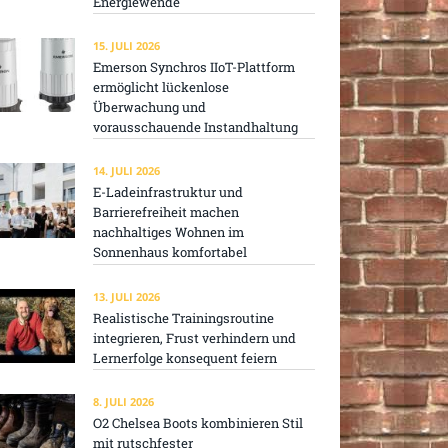
Energiewende
15. JULI 2026
Emerson Synchros IIoT-Plattform
ermöglicht lückenlose
Überwachung und
vorausschauende Instandhaltung
14. JULI 2026
E-Ladeinfrastruktur und
Barrierefreiheit machen
nachhaltiges Wohnen im
Sonnenhaus komfortabel
13. JULI 2026
Realistische Trainingsroutine
integrieren, Frust verhindern und
Lernerfolge konsequent feiern
8. JULI 2026
O2 Chelsea Boots kombinieren Stil
mit rutschfester