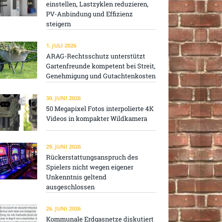
einstellen, Lastzyklen reduzieren,
PV-Anbindung und Effizienz
steigern
1. JULI 2026
ARAG-Rechtsschutz unterstützt
Gartenfreunde kompetent bei Streit,
Genehmigung und Gutachtenkosten
30. JUNI 2026
50 Megapixel Fotos interpolierte 4K
Videos in kompakter Wildkamera
29. JUNI 2026
Rückerstattungsanspruch des
Spielers nicht wegen eigener
Unkenntnis geltend
ausgeschlossen
26. JUNI 2026
Kommunale Erdgasnetze diskutiert