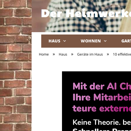
HAUS
WOHNEN
GAR
»
»
»
Home
Haus
Geräte im Haus
10 effekti