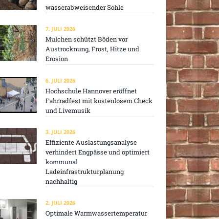
wasserabweisender Sohle
7. JULI 2026
Mulchen schützt Böden vor
Austrocknung, Frost, Hitze und
Erosion
6. JULI 2026
Hochschule Hannover eröffnet
Fahrradfest mit kostenlosem Check
und Livemusik
3. JULI 2026
Effiziente Auslastungsanalyse
verhindert Engpässe und optimiert
kommunal
Ladeinfrastrukturplanung
nachhaltig
2. JULI 2026
Optimale Warmwassertemperatur