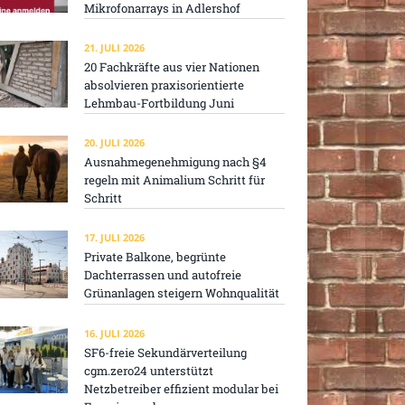
Mikrofonarrays in Adlershof
21. JULI 2026
20 Fachkräfte aus vier Nationen
absolvieren praxisorientierte
Lehmbau-Fortbildung Juni
20. JULI 2026
Ausnahmegenehmigung nach §4
regeln mit Animalium Schritt für
Schritt
17. JULI 2026
Private Balkone, begrünte
Dachterrassen und autofreie
Grünanlagen steigern Wohnqualität
16. JULI 2026
SF6-freie Sekundärverteilung
cgm.zero24 unterstützt
Netzbetreiber effizient modular bei