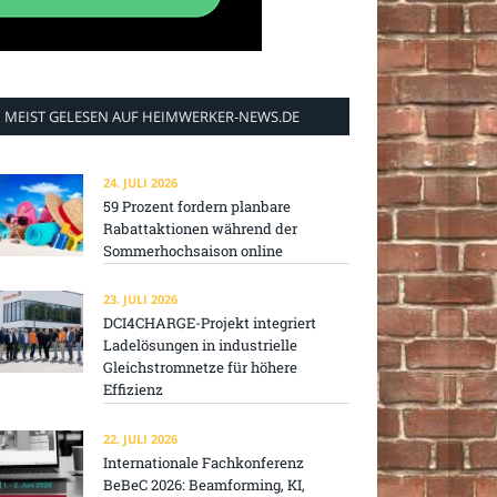
MEIST GELESEN AUF HEIMWERKER-NEWS.DE
24. JULI 2026
59 Prozent fordern planbare
Rabattaktionen während der
Sommerhochsaison online
23. JULI 2026
DCI4CHARGE-Projekt integriert
Ladelösungen in industrielle
Gleichstromnetze für höhere
Effizienz
22. JULI 2026
Internationale Fachkonferenz
BeBeC 2026: Beamforming, KI,