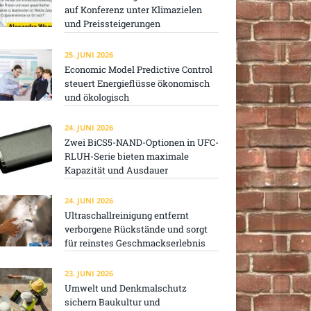
auf Konferenz unter Klimazielen
und Preissteigerungen
25. JUNI 2026
Economic Model Predictive Control
steuert Energieflüsse ökonomisch
und ökologisch
24. JUNI 2026
Zwei BiCS5-NAND-Optionen in UFC-
RLUH-Serie bieten maximale
Kapazität und Ausdauer
24. JUNI 2026
Ultraschallreinigung entfernt
verborgene Rückstände und sorgt
für reinstes Geschmackserlebnis
23. JUNI 2026
Umwelt und Denkmalschutz
sichern Baukultur und