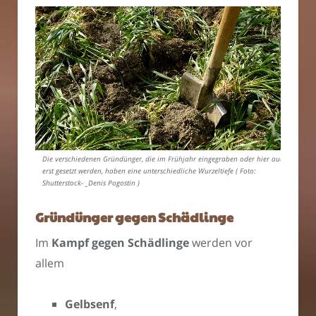
Die verschiedenen Gründünger, die im Frühjahr eingegraben oder hier auch
erst gesetzt werden, haben eine unterschiedliche Wurzeltiefe ( Foto:
Shutterstock- _Denis Pogostin )
Gründünger gegen Schädlinge
Im
Kampf gegen Schädlinge
werden vor
allem
Gelbsenf
,