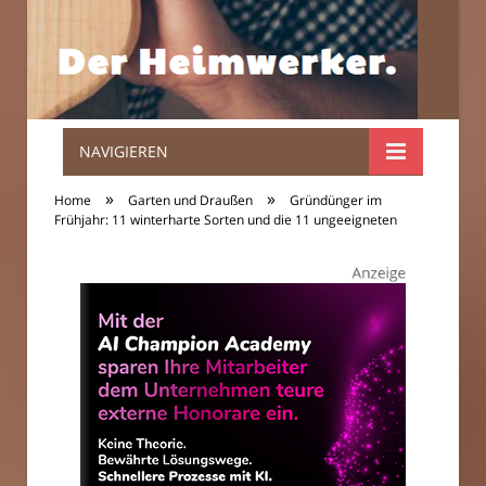
NAVIGIEREN
Der
»
»
Home
Garten und Draußen
Gründünger im
Heimwerker.
Frühjahr: 11 winterharte Sorten und die 11 ungeeigneten