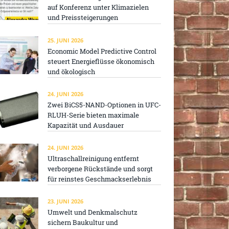
auf Konferenz unter Klimazielen
und Preissteigerungen
25. JUNI 2026
Economic Model Predictive Control
steuert Energieflüsse ökonomisch
und ökologisch
24. JUNI 2026
Zwei BiCS5-NAND-Optionen in UFC-
RLUH-Serie bieten maximale
Kapazität und Ausdauer
24. JUNI 2026
Ultraschallreinigung entfernt
verborgene Rückstände und sorgt
für reinstes Geschmackserlebnis
23. JUNI 2026
Umwelt und Denkmalschutz
sichern Baukultur und