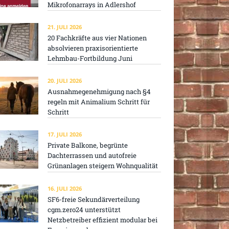
Mikrofonarrays in Adlershof
21. JULI 2026
20 Fachkräfte aus vier Nationen
absolvieren praxisorientierte
Lehmbau-Fortbildung Juni
20. JULI 2026
Ausnahmegenehmigung nach §4
regeln mit Animalium Schritt für
Schritt
17. JULI 2026
Private Balkone, begrünte
Dachterrassen und autofreie
Grünanlagen steigern Wohnqualität
16. JULI 2026
SF6-freie Sekundärverteilung
cgm.zero24 unterstützt
Netzbetreiber effizient modular bei