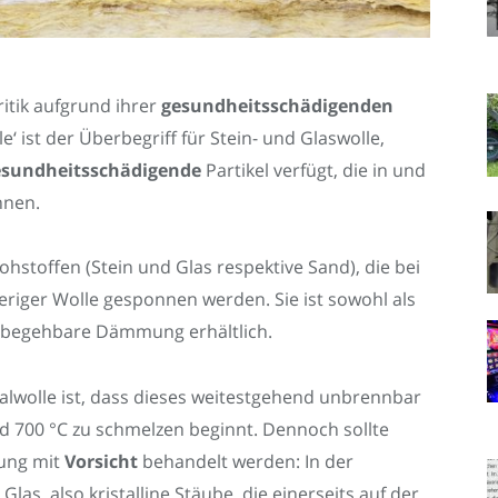
itik aufgrund ihrer
gesundheitsschädigenden
 ist der Überbegriff für Stein- und Glaswolle,
esundheitsschädigende
Partikel verfügt, die in und
nnen.
hstoffen (Stein und Glas respektive Sand), die bei
eriger Wolle gesponnen werden. Sie ist sowohl als
nd begehbare Dämmung erhältlich.
wolle ist, dass dieses weitestgehend unbrennbar
nd 700 °C zu schmelzen beginnt. Dennoch sollte
ung mit
Vorsicht
behandelt werden: In der
Glas, also kristalline Stäube, die einerseits auf der