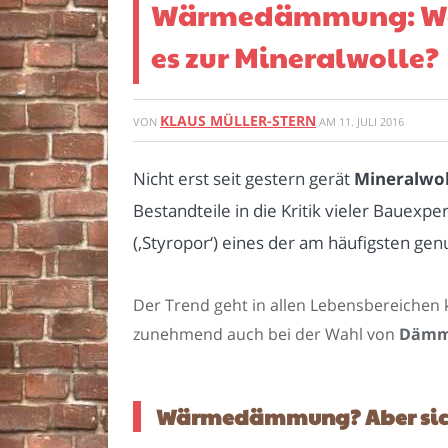
Wärmedämmung: Welc
es zur Mineralwolle?
KLAUS MÜLLER-STERN
VON
AM
11. JULI 2016
Nicht erst seit gestern gerät
Mineralwol
Bestandteile in die Kritik vieler Bauexp
(‚Styropor‘) eines der am häufigsten ge
Der Trend geht in allen Lebensbereichen 
zunehmend auch bei der Wahl von
Dämm
Wärmedämmung? Aber sic