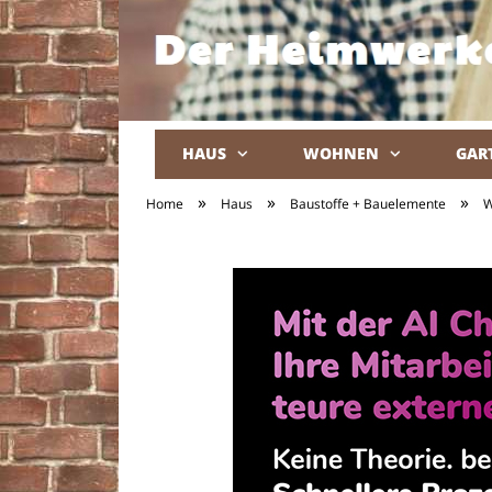
HAUS
WOHNEN
GAR
»
»
»
Home
Haus
Baustoffe + Bauelemente
W