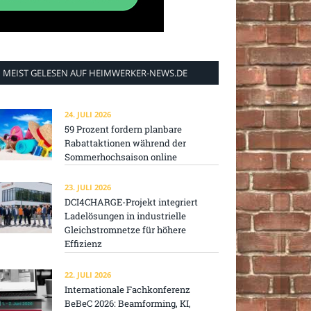
MEIST GELESEN AUF HEIMWERKER-NEWS.DE
24. JULI 2026
59 Prozent fordern planbare
Rabattaktionen während der
Sommerhochsaison online
23. JULI 2026
DCI4CHARGE-Projekt integriert
Ladelösungen in industrielle
Gleichstromnetze für höhere
Effizienz
22. JULI 2026
Internationale Fachkonferenz
BeBeC 2026: Beamforming, KI,