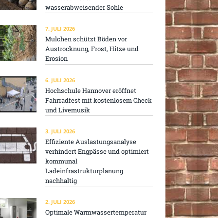
wasserabweisender Sohle
7. JULI 2026
Mulchen schützt Böden vor
Austrocknung, Frost, Hitze und
Erosion
6. JULI 2026
Hochschule Hannover eröffnet
Fahrradfest mit kostenlosem Check
und Livemusik
3. JULI 2026
Effiziente Auslastungsanalyse
verhindert Engpässe und optimiert
kommunal
Ladeinfrastrukturplanung
nachhaltig
2. JULI 2026
Optimale Warmwassertemperatur