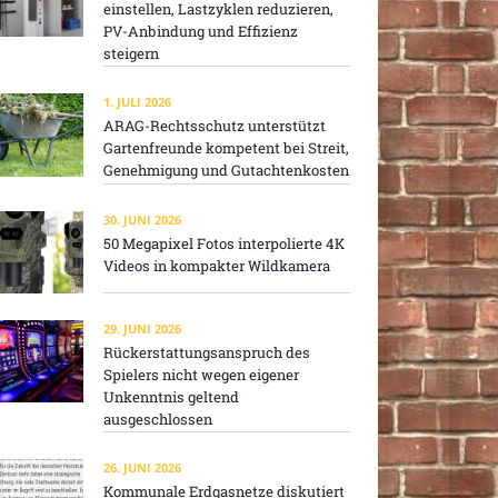
einstellen, Lastzyklen reduzieren,
PV-Anbindung und Effizienz
steigern
1. JULI 2026
ARAG-Rechtsschutz unterstützt
Gartenfreunde kompetent bei Streit,
Genehmigung und Gutachtenkosten
30. JUNI 2026
50 Megapixel Fotos interpolierte 4K
Videos in kompakter Wildkamera
29. JUNI 2026
Rückerstattungsanspruch des
Spielers nicht wegen eigener
Unkenntnis geltend
ausgeschlossen
26. JUNI 2026
Kommunale Erdgasnetze diskutiert