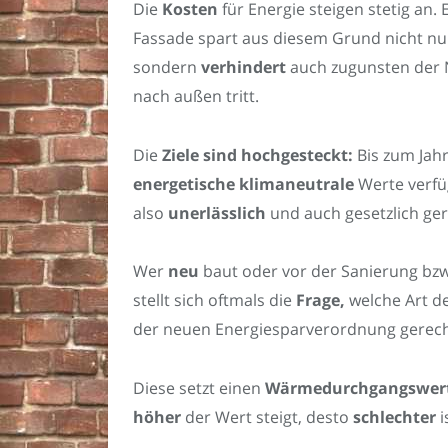
Die
Kosten
für Energie steigen stetig an.
Fassade spart aus diesem Grund nicht nu
sondern
verhindert
auch zugunsten der 
nach außen tritt.
Die
Ziele sind hochgesteckt:
Bis zum Jahr
energetische
klimaneutrale
Werte verfü
also
unerlässlich
und auch gesetzlich ger
Wer
neu
baut oder vor der Sanierung bz
stellt sich oftmals die
Frage,
welche Art d
der neuen Energiesparverordnung gerech
Diese setzt einen
Wärmedurchgangswer
höher
der Wert steigt, desto
schlechter
i