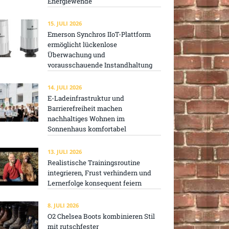
Energiewende
15. JULI 2026
Emerson Synchros IIoT-Plattform
ermöglicht lückenlose
Überwachung und
vorausschauende Instandhaltung
14. JULI 2026
E-Ladeinfrastruktur und
Barrierefreiheit machen
nachhaltiges Wohnen im
Sonnenhaus komfortabel
13. JULI 2026
Realistische Trainingsroutine
integrieren, Frust verhindern und
Lernerfolge konsequent feiern
8. JULI 2026
O2 Chelsea Boots kombinieren Stil
mit rutschfester