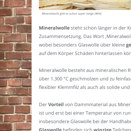
Mineralwolle gibt es schon super lange (#04)
Mineralwolle
steht schon länger in der Kr
Zusammensetzung. Das Wort ‚Mineralwolle‘
wobei besonders Glaswolle über kleine
g
auf dem Körper Schäden hinterlassen kö
Mineralwolle besteht aus mineralischen Ro
über 1.300 °C geschmolzen und zu feinfas
flexibler Klemmfilz als auch als solide u
Der
Vorteil
von Dammmaterial aus Mineral
ist und erst bei einer Temperatur von ru
insbesondere Glaswolle bei der Handhab
Glaswolle
befinden sich
winzige
Teilchen 