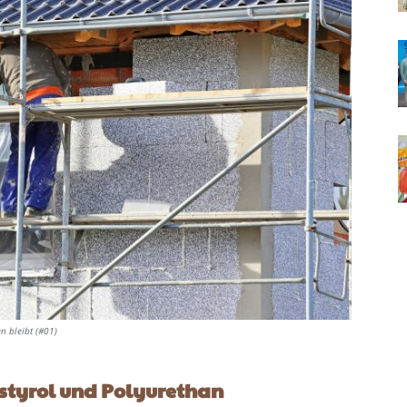
 bleibt (#01)
yrol und Polyurethan