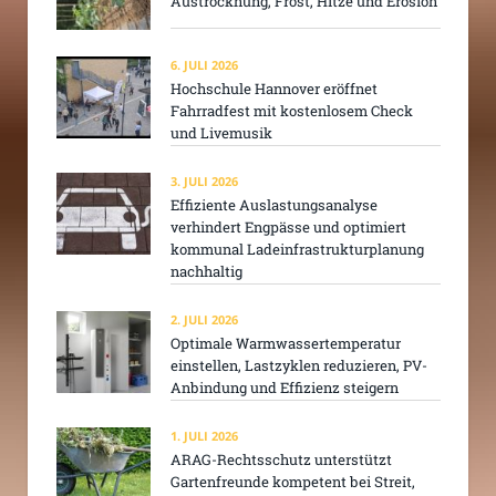
Austrocknung, Frost, Hitze und Erosion
6. JULI 2026
Hochschule Hannover eröffnet
Fahrradfest mit kostenlosem Check
und Livemusik
3. JULI 2026
Effiziente Auslastungsanalyse
verhindert Engpässe und optimiert
kommunal Ladeinfrastrukturplanung
nachhaltig
2. JULI 2026
Optimale Warmwassertemperatur
einstellen, Lastzyklen reduzieren, PV-
Anbindung und Effizienz steigern
1. JULI 2026
ARAG-Rechtsschutz unterstützt
Gartenfreunde kompetent bei Streit,