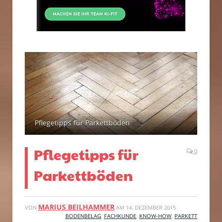
Pflegetipps für Parkettböden
Pflegetipps für
0
Parkettböden
MARIUS BEILHAMMER
VON
AM
14. DEZEMBER 2015
BODENBELAG
,
FACHKUNDE
,
KNOW-HOW
,
PARKETT