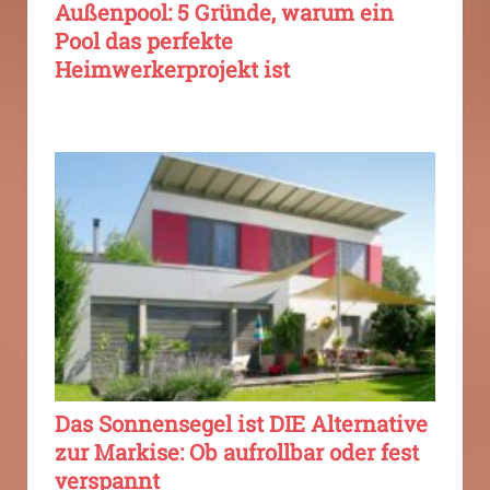
Außenpool: 5 Gründe, warum ein
Pool das perfekte
Heimwerkerprojekt ist
Das Sonnensegel ist DIE Alternative
zur Markise: Ob aufrollbar oder fest
verspannt