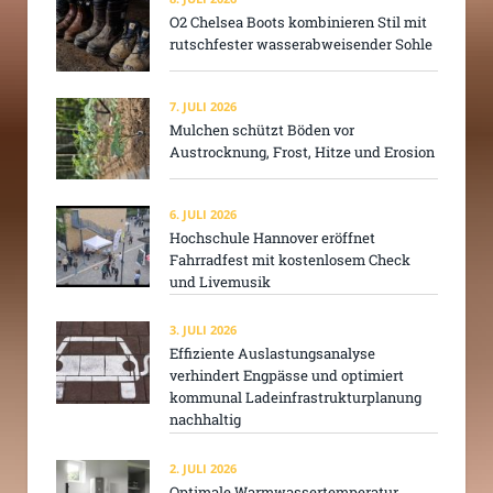
O2 Chelsea Boots kombinieren Stil mit
rutschfester wasserabweisender Sohle
7. JULI 2026
Mulchen schützt Böden vor
Austrocknung, Frost, Hitze und Erosion
6. JULI 2026
Hochschule Hannover eröffnet
Fahrradfest mit kostenlosem Check
und Livemusik
3. JULI 2026
Effiziente Auslastungsanalyse
verhindert Engpässe und optimiert
kommunal Ladeinfrastrukturplanung
nachhaltig
2. JULI 2026
Optimale Warmwassertemperatur