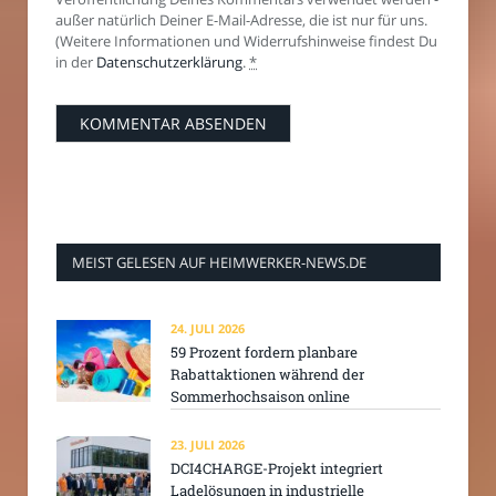
außer natürlich Deiner E-Mail-Adresse, die ist nur für uns.
(Weitere Informationen und Widerrufshinweise findest Du
in der
Datenschutzerklärung
.
*
MEIST GELESEN AUF HEIMWERKER-NEWS.DE
24. JULI 2026
59 Prozent fordern planbare
Rabattaktionen während der
Sommerhochsaison online
23. JULI 2026
DCI4CHARGE-Projekt integriert
Ladelösungen in industrielle