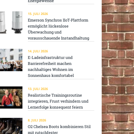
Energiewende
15. JULI 2026
Emerson Synchros IIoT-Plattform
ermöglicht lückenlose
Überwachung und
vorausschauende Instandhaltung
14. JULI 2026
E-Ladeinfrastruktur und
Barrierefreiheit machen
nachhaltiges Wohnen im
Sonnenhaus komfortabel
13. JULI 2026
Realistische Trainingsroutine
integrieren, Frust verhindern und
Lernerfolge konsequent feiern
8. JULI 2026
O2 Chelsea Boots kombinieren Stil
mit rutschfester