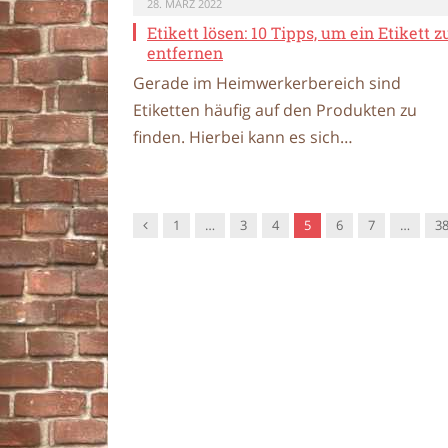
28. MÄRZ 2022
Etikett lösen: 10 Tipps, um ein Etikett z
entfernen
Gerade im Heimwerkerbereich sind
Etiketten häufig auf den Produkten zu
finden. Hierbei kann es sich…
Vorgänger
1
…
3
4
5
6
7
…
3