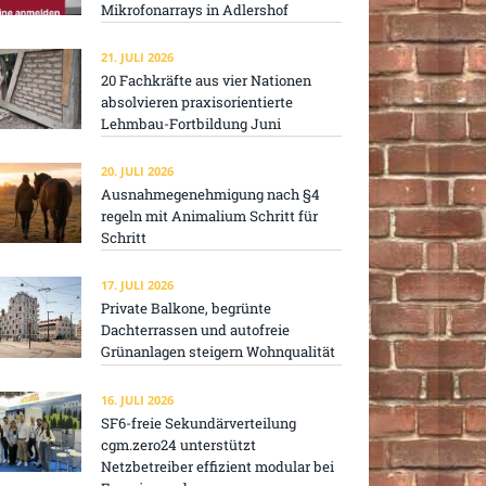
Mikrofonarrays in Adlershof
21. JULI 2026
20 Fachkräfte aus vier Nationen
absolvieren praxisorientierte
Lehmbau-Fortbildung Juni
20. JULI 2026
Ausnahmegenehmigung nach §4
regeln mit Animalium Schritt für
Schritt
17. JULI 2026
Private Balkone, begrünte
Dachterrassen und autofreie
Grünanlagen steigern Wohnqualität
16. JULI 2026
SF6-freie Sekundärverteilung
cgm.zero24 unterstützt
Netzbetreiber effizient modular bei