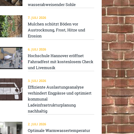
wasserabweisender Sohle
7. JULI 2026
Mulchen schützt Böden vor
Austrocknung, Frost, Hitze und
Erosion
6. JULI 2026
Hochschule Hannover eröffnet
Fahrradfest mit kostenlosem Check
und Livemusik
3. JULI 2026
Effiziente Auslastungsanalyse
verhindert Engpässe und optimiert
kommunal
Ladeinfrastrukturplanung
nachhaltig
2. JULI 2026
Optimale Warmwassertemperatur