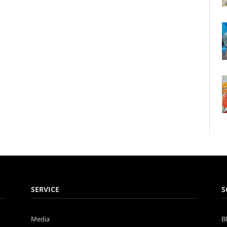
SERVICE
S
Media
B