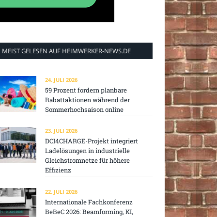
MEIST GELESEN AUF HEIMWERKER-NEWS.DE
24. JULI 2026
59 Prozent fordern planbare
Rabattaktionen während der
Sommerhochsaison online
23. JULI 2026
DCI4CHARGE-Projekt integriert
Ladelösungen in industrielle
Gleichstromnetze für höhere
Effizienz
22. JULI 2026
Internationale Fachkonferenz
BeBeC 2026: Beamforming, KI,