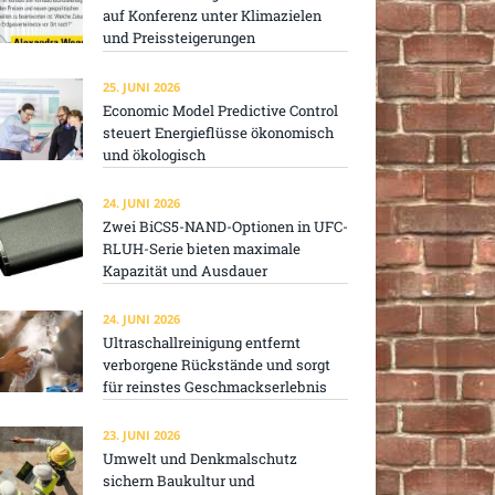
auf Konferenz unter Klimazielen
und Preissteigerungen
25. JUNI 2026
Economic Model Predictive Control
steuert Energieflüsse ökonomisch
und ökologisch
24. JUNI 2026
Zwei BiCS5-NAND-Optionen in UFC-
RLUH-Serie bieten maximale
Kapazität und Ausdauer
24. JUNI 2026
Ultraschallreinigung entfernt
verborgene Rückstände und sorgt
für reinstes Geschmackserlebnis
23. JUNI 2026
Umwelt und Denkmalschutz
sichern Baukultur und