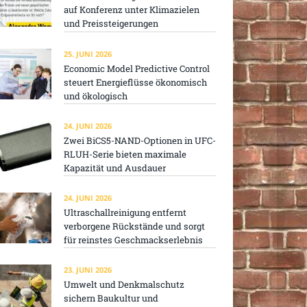
auf Konferenz unter Klimazielen
und Preissteigerungen
25. JUNI 2026
Economic Model Predictive Control
steuert Energieflüsse ökonomisch
und ökologisch
24. JUNI 2026
Zwei BiCS5-NAND-Optionen in UFC-
RLUH-Serie bieten maximale
Kapazität und Ausdauer
24. JUNI 2026
Ultraschallreinigung entfernt
verborgene Rückstände und sorgt
für reinstes Geschmackserlebnis
23. JUNI 2026
Umwelt und Denkmalschutz
sichern Baukultur und