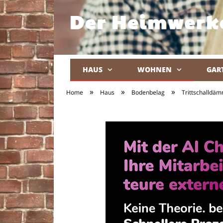
HAUS
WOHNEN
GAR
»
»
»
Home
Haus
Bodenbelag
Trittschalldä