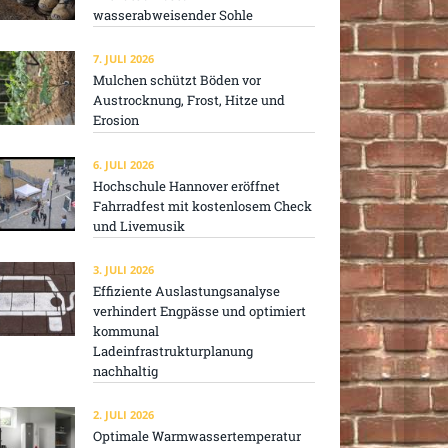
wasserabweisender Sohle
7. JULI 2026
Mulchen schützt Böden vor
Austrocknung, Frost, Hitze und
Erosion
6. JULI 2026
Hochschule Hannover eröffnet
Fahrradfest mit kostenlosem Check
und Livemusik
3. JULI 2026
Effiziente Auslastungsanalyse
verhindert Engpässe und optimiert
kommunal
Ladeinfrastrukturplanung
nachhaltig
2. JULI 2026
Optimale Warmwassertemperatur