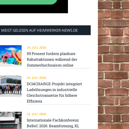
MEIST GELESEN AUF HEIMWERKER-NEWS.DE
24. JULI 2026
59 Prozent fordern planbare
Rabattaktionen während der
Sommerhochsaison online
23. JULI 2026
DCI4CHARGE-Projekt integriert
Ladelösungen in industrielle
Gleichstromnetze für höhere
Effizienz
22. JULI 2026
Internationale Fachkonferenz
BeBeC 2026: Beamforming, KI,