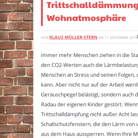
Trittschalldämmung 
Wohnatmosphäre
KLAUS MÜLLER-STERN
VON
AM
17. NOVEMBER 2015
Immer mehr Menschen ziehen in die Stad
den CO
2
-Werten auch die Lärmbelastung 
Menschen an Stress und seinen Folgen,
kann. Aber nicht nur auf der Arbeit we
Geräuschpegel belästigt, sondern auch
Radau der eigenen Kinder gestört. Wenn 
Trittschalldämpfung nicht außer Acht las
Schallschutzfenstern, die den Lärm von
aus dem Haus aussperren. Wenn Ihre Mi