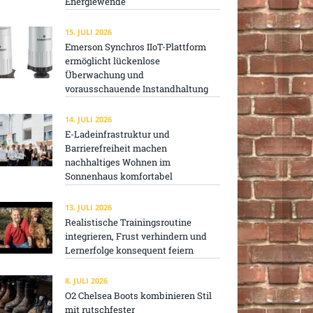
Energiewende
15. JULI 2026
Emerson Synchros IIoT-Plattform
ermöglicht lückenlose
Überwachung und
vorausschauende Instandhaltung
14. JULI 2026
E-Ladeinfrastruktur und
Barrierefreiheit machen
nachhaltiges Wohnen im
Sonnenhaus komfortabel
13. JULI 2026
Realistische Trainingsroutine
integrieren, Frust verhindern und
Lernerfolge konsequent feiern
8. JULI 2026
O2 Chelsea Boots kombinieren Stil
mit rutschfester