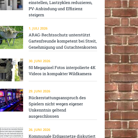
einstellen, Lastzyklen reduzieren,
PV-Anbindung und Effizienz
steigern
1. JULI 2026
ARAG-Rechtsschutz unterstützt
Gartenfreunde kompetent bei Streit,
Genehmigung und Gutachtenkosten
30. JUNI 2026
50 Megapixel Fotos interpolierte 4K
Videos in kompakter Wildkamera
29. JUNI 2026
Rückerstattungsanspruch des
Spielers nicht wegen eigener
Unkenntnis geltend
ausgeschlossen
26. JUNI 2026
Kommunale Erdgasnetze diskutiert