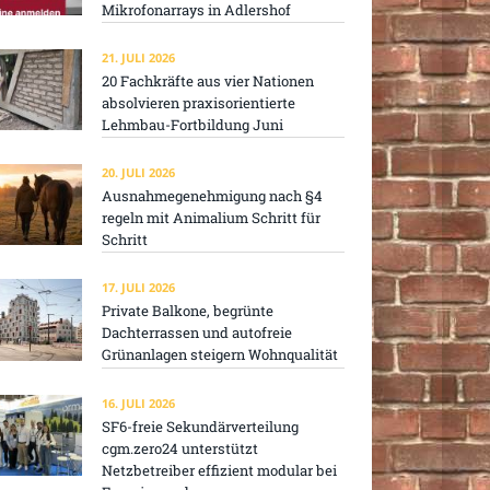
Mikrofonarrays in Adlershof
21. JULI 2026
20 Fachkräfte aus vier Nationen
absolvieren praxisorientierte
Lehmbau-Fortbildung Juni
20. JULI 2026
Ausnahmegenehmigung nach §4
regeln mit Animalium Schritt für
Schritt
17. JULI 2026
Private Balkone, begrünte
Dachterrassen und autofreie
Grünanlagen steigern Wohnqualität
16. JULI 2026
SF6-freie Sekundärverteilung
cgm.zero24 unterstützt
Netzbetreiber effizient modular bei