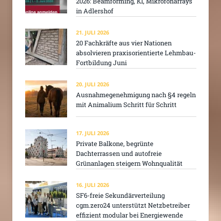
2026: Beamforming, KI, Mikrofonarrays
in Adlershof
21. JULI 2026
20 Fachkräfte aus vier Nationen
absolvieren praxisorientierte Lehmbau-
Fortbildung Juni
20. JULI 2026
Ausnahmegenehmigung nach §4 regeln
mit Animalium Schritt für Schritt
17. JULI 2026
Private Balkone, begrünte
Dachterrassen und autofreie
Grünanlagen steigern Wohnqualität
16. JULI 2026
SF6-freie Sekundärverteilung
cgm.zero24 unterstützt Netzbetreiber
effizient modular bei Energiewende